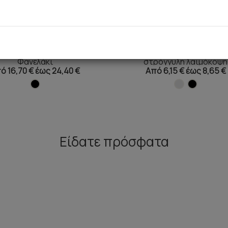
ό Thermal Merino Μάλλινο
Παιδική Κοντομάνικη Μπλο
Φανελάκι
στρόγγυλη λαιμόκοψη
ό 16,70 € έως 24,40 €
Από 6,15 € έως 8,65 €
Είδατε πρόσφατα