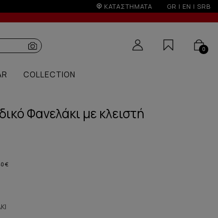
ΚΑΤΑΣΤΗΜΑΤΑ
GR
|
EN
|
SRB
0
AR
COLLECTION
ικό Φανελάκι με κλειστή
60 €
ΚΙ