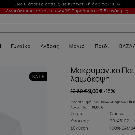
-5% σε παραγγελίες άνω των 200€ σε περίοδο εκπτώσεων
Δωρεάν αποστολή άνω των 49€. Παράδοση σε 3-5 εργάσιμες.
Α ΕΣΩ
l
Γυναίκα
Ανδρας
Μαγιό
Παιδί
BAZA
Μακρυμάνικο Παιδ
λαιμόκοψη
SALE
10,60 €
9,00 €
-15%
Μέγιστη Τιμή Τελευταίων 30 ημερών :
10,
Αρχική Τιμή :
10,60 €
Σειρά:
Classic
Κωδικός:
90-45102
Σύνθεση:
100% ΒΑΜΒΑ