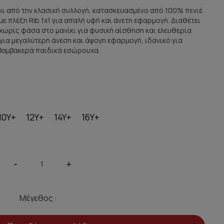
κι από την κλασική συλλογή, κατασκευασμένο από 100% πενιέ
με πλέξη Rib 1x1 για απαλή υφή και άνετη εφαρμογή. Διαθέτει
χωρίς φάσα στο μανίκι για φυσική αίσθηση και ελευθερία
για μεγαλύτερη άνεση και άψογη εφαρμογή, ιδανικό για
 βαμβακερά παιδικά εσώρουχα.
10Y+
12Y+
14Y+
16Y+
-
+
Μέγεθος :