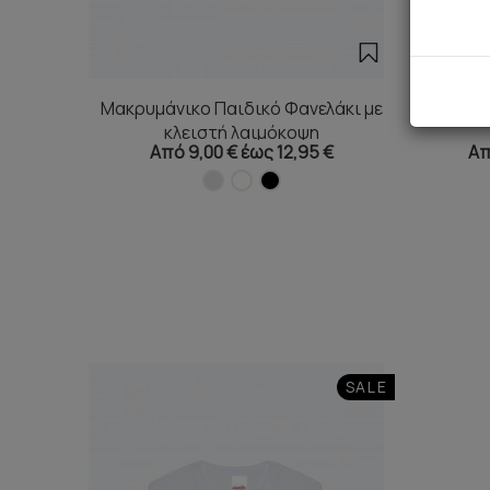
Μακρυμάνικο Παιδικό Φανελάκι με
Παιδικ
κλειστή λαιμόκοψη
Από 9,00 € έως 12,95 €
Απ
SALE