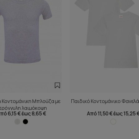
ή Κοντομάνικη Μπλούζα με
Παιδικό Κοντομάνικο Φανελά
τρόγγυλη λαιμόκοψη
πό 6,15 € έως 8,65 €
Από 11,50 € έως 15,25 