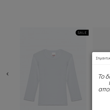
SALE
Σημαντι
To δ
απο