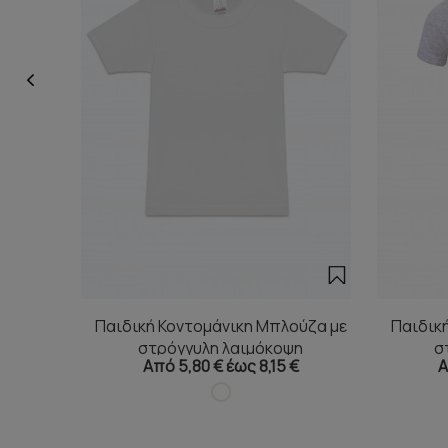
Παιδική Κοντομάνικη Μπλούζα με
Παιδικ
στρόγγυλη λαιμόκοψη
σ
Από 5,80 € έως 8,15 €
Α