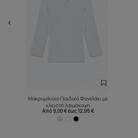
Μακρυμάνικο Παιδικό Φανελάκι με
κλειστή λαιμόκοψη
Από 9,00 € έως 12,95 €