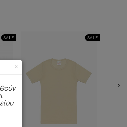
SALE
SALE
×
ηθούν
ι
μείου