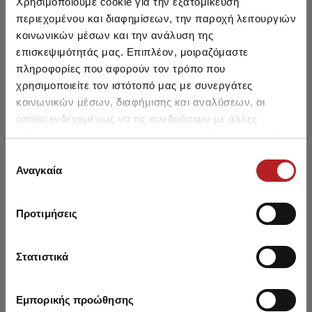
Χρησιμοποιούμε cookie για την εξατομίκευση
περιεχομένου και διαφημίσεων, την παροχή λειτουργιών
κοινωνικών μέσων και την ανάλυση της
επισκεψιμότητάς μας. Επιπλέον, μοιραζόμαστε
πληροφορίες που αφορούν τον τρόπο που
χρησιμοποιείτε τον ιστότοπό μας με συνεργάτες
κοινωνικών μέσων, διαφήμισης και αναλύσεων, οι
Classic Βαμβακερό Ανδρικό
Classic Βαμβακερό Ανδρικό
Clas
οποίοι ενδεχομένως να τις συνδυάσουν με άλλες
Maxi Σλιπ (πλέξη Rib 2x2)
Σλιπ με άνοιγμα &
M
με άνοιγμα
Εξωτερικό Λάστιχο
πληροφορίες που τους έχετε παραχωρήσει ή τις οποίες
Από 7,40 € έως 9,70 €
Από 7,40 € έως 9,70 €
Α
έχουν συλλέξει σε σχέση με την από μέρους σας χρήση
Επιλογή
των υπηρεσιών τους.
Αναγκαία
συγκατάθεσης
Προτιμήσεις
Μπορεί να σου αρέσει επίσης
Στατιστικά
SALE
SALE
Εμπορικής προώθησης