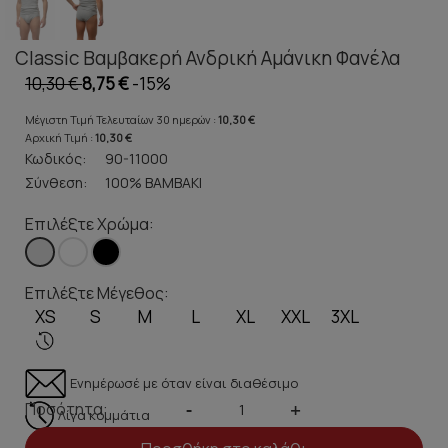
Classic Βαμβακερή Ανδρική Αμάνικη Φανέλα
10,30 €
8,75 €
-15%
Μέγιστη Τιμή Τελευταίων 30 ημερών :
10,30 €
Αρχική Τιμή :
10,30 €
Κωδικός:
90-11000
Σύνθεση:
100% ΒΑΜΒΑΚΙ
Επιλέξτε Χρώμα:
Επιλέξτε Μέγεθος:
XS
S
M
L
XL
XXL
3XL
Ενημέρωσέ με όταν είναι διαθέσιμο
Ποσότητα:
-
+
Λίγα κομμάτια