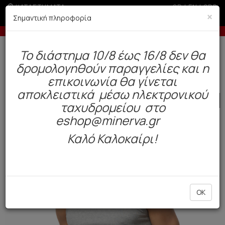
ΚΑΤΑΣΤΗΜΑΤΑ
GR
|
EN
|
SRB
×
Σημαντική πληροφορία
ς άνω των 200€ σε περίοδο εκπτώσεων
-10% σε π
Δωρεάν αποστολή άνω των 49€. Παράδοση σε 3-5 εργάσιμες.
To διάστημα 10/8 έως 16/8 δεν θα
0
δρομολογηθούν παραγγελίες και η
Ανδρας
Εσώρουχα
Φανέλα
επικοινωνία θα γίνεται
αποκλειστικά μέσω ηλεκτρονικού
SALE
ταχυδρομείου στο
eshop@minerva.gr
Καλό Καλοκαίρι!
OK