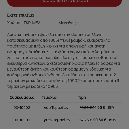
Προσθήκη στο καλάθι
Εχετε επιλέξει
Χρώμα :
Μέγεθος :
Αμάνικη ανδρική φανέλα από την κλασική συλλογή,
κατασκευασμένη από 100% πενιέ βαμβάκι εξαιρετικής
ποιότητας με πλέξη Rib 1x1 για απαλή υφή και άνετη
εφαρμογή. Διαθέτει λεπτή φάσα γύρω από τη λαιμόκοψη,
λεπτές τιράντες και χαμηλή πλάτη για φυσική αίσθηση και
ελευθερία κινήσεων. Σχεδιασμένη χωρίς πλαϊνές ραφές για
μεγαλύτερη άνεση και καλύτερη εφαρμογή, ιδανική για
καθημερινή ανδρική ένδυση. Διατίθεται σε συσκευασία 2
τεμαχίων με κωδικό προϊόντος 10902 και σε συσκευασία 3
τεμαχίων με κωδικό 10903.
Συσκευασίες
Τεμάχια
Τιμή
90-10902
Δύο Τεμαχίων
17,20 €
14,60 €
-15%
90-10903
Τριών Τεμαχίων
24,25 €
20,60 €
-15%