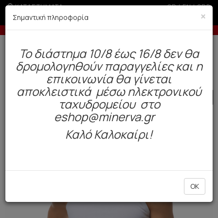
ΚΑΤΑΣΤΗΜΑΤΑ
GR
|
EN
|
SRB
×
Σημαντική πληροφορία
% σε παραγγελίες άνω των 200€
Έως 6 άτοκε
Δωρεάν αποστολή άνω των 49€. Παράδοση σε 3-5 εργάσιμες.
To διάστημα 10/8 έως 16/8 δεν θα
0
δρομολογηθούν παραγγελίες και η
Ανδρας
Εσώρουχα
Φανέλα
επικοινωνία θα γίνεται
αποκλειστικά μέσω ηλεκτρονικού
SALE
ταχυδρομείου στο
eshop@minerva.gr
Καλό Καλοκαίρι!
OK