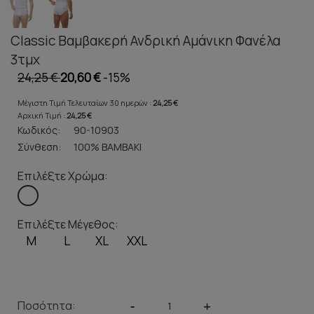
Classic Βαμβακερή Ανδρική Αμάνικη Φανέλα
3τμχ
24,25 €
20,60 €
-15%
Μέγιστη Τιμή Τελευταίων 30 ημερών :
24,25 €
Αρχική Τιμή :
24,25 €
Κωδικός:
90-10903
Σύνθεση:
100% ΒΑΜΒΑΚΙ
Επιλέξτε Χρώμα:
Επιλέξτε Μέγεθος:
M
L
XL
XXL
Ποσότητα:
-
+