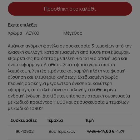
Προσθήκη στο καλάθι
Εχετε επιλέξει
Χρώμα :
Μέγεθος :
Αμάνικη ανδρική φανέλα σε συσκευασία 3 τεμαχίων από την
κλασική συλλογή, κατασκευασμένη από 100% πενιέ βαμβάκι
εξαιρετικής ποιότητας με πλέξη Rib 1x1 για απαλή υφή και
άνετη εφαρμογή. Διαθέτει λεπτή φάσα γύρω από τη
λαιμόκοψη, λεπτές τιράντες και χαμηλή πλάτη για φυσική
αίσθηση και ελευθερία κινήσεων. Σχεδιασμένη χωρίς
πλαϊνές ραφές για μεγαλύτερη άνεση και καλύτερη
εφαρμογή, αποτελεί ιδανική επιλογή για καθημερινή
ανδρική ένδυση. Διατίθεται επίσης σε ατομική συσκευασία
με κωδικό προϊόντος 11000 και σε συσκευασία 2 τεμαχίων
με κωδικό 10902.
Συσκευασίες
Τεμάχια
Τιμή
90-10902
Δύο Τεμαχίων
17,20 €
14,60 €
-15%