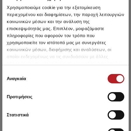
Χρησιμοποιούμε cookie για την εξατομίκευση
περιεχομένου και διαφημίσεων, την παροχή λειτουργιών
κοινωνικών μέσων και την ανάλυση της
επισκεψιμότητάς μας. Επιπλέον, μοιραζόμαστε
πληροφορίες που αφορούν τον τρόπο που
χρησιμοποιείτε τον ιστότοπό μας με συνεργάτες
κοινωνικών μέσων, διαφήμισης και αναλύσεων, οι
οποίοι ενδεχομένως να τις συνδυάσουν με άλλες
Classic Βαμβακερό Ανδρικό
πληροφορίες που τους έχετε παραχωρήσει ή τις οποίες
Σλιπ με Εξωτερικό
Λάστιχο & άνοιγμα 3τμχ
έχουν συλλέξει σε σχέση με την από μέρους σας χρήση
Επιλογή
Από 21,90 € έως 25,05 €
των υπηρεσιών τους.
Αναγκαία
συγκατάθεσης
Προτιμήσεις
Μπορεί να σου αρέσει επίσης
Στατιστικά
SALE
SALE