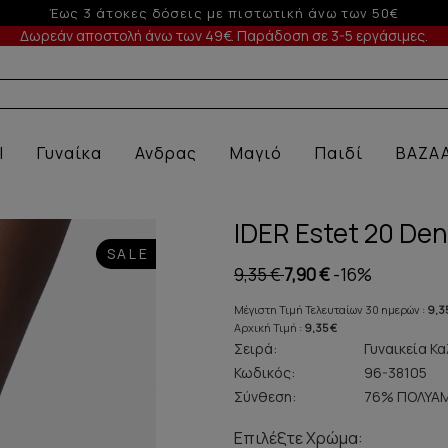
τωτική άνω των 50€
Δωρεάν αποστολή άνω των 49€. Παράδοση σε 3-5 εργάσιμες.
 ΕΣ
l
Γυναίκα
Ανδρας
Μαγιό
Παιδί
BAZA
IDER Estet 20 Den
SALE
9,35 €
7,90 €
-16%
Μέγιστη Τιμή Τελευταίων 30 ημερών :
9,3
Αρχική Τιμή :
9,35 €
Σειρά:
Γυναικεία Κ
Κωδικός:
96-38105
Σύνθεση:
76% ΠΟΛΥΑΜ
Επιλέξτε Χρώμα: