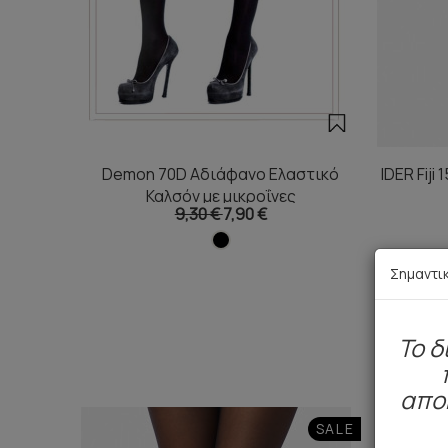
Demon 70D Αδιάφανο Ελαστικό
IDER Fiji
Καλσόν με μικροΐνες
9,30 €
7,90 €
Σημαντι
To δ
απο
SALE