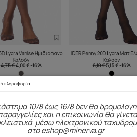
 15D Lycra Vanise Ημιδιάφανο
IDER Penny 20D Lycra Ματ Ε
Καλσόν
Καλσόν
4,75 €
4,00 €
-16%
6,10 €
5,15 €
-16%
κή πληροφορία
ιάστημα 10/8 έως 16/8 δεν θα δρομολογ
Είδατε πρόσφατα
παραγγελίες και η επικοινωνία θα γίνετα
κλειστικά μέσω ηλεκτρονικού ταχυδρο
στο eshop@minerva.gr