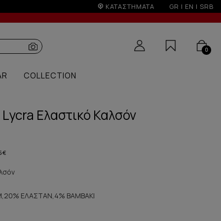
-10% σε παραγγελίες άνω των 200€
ΚΑΤΑΣΤΗΜΑΤΑ
GR
|
EN
|
SRB
0
AR
COLLECTION
 Lycra Ελαστικό Καλσόν
5 €
αλσόν
,20% ΕΛΑΣΤΑΝ,4% ΒΑΜΒΑΚΙ