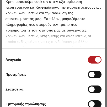
Χρησιμοποιούμε cookie για την εξατομίκευση
περιεχομένου και διαφημίσεων, την παροχή λειτουργιών
SALE
SALE
κοινωνικών μέσων και την ανάλυση της
επισκεψιμότητάς μας. Επιπλέον, μοιραζόμαστε
πληροφορίες που αφορούν τον τρόπο που
χρησιμοποιείτε τον ιστότοπό μας με συνεργάτες
κοινωνικών μέσων, διαφήμισης και αναλύσεων, οι
οποίοι ενδεχομένως να τις συνδυάσουν με άλλες
πληροφορίες που τους έχετε παραχωρήσει ή τις οποίες
έχουν συλλέξει σε σχέση με την από μέρους σας χρήση
Επιλογή
των υπηρεσιών τους.
Αναγκαία
συγκατάθεσης
IDER Feelfree 10D Πολύ
IDER Estet 20 Den Lycra
IDE
Προτιμήσεις
Λεπτό Ελαστικό Καλσόν
Ελαστικό Καλσόν
9,85 €
8,35 €
-15%
9,35 €
7,90 €
-16%
Στατιστικά
Εμπορικής προώθησης