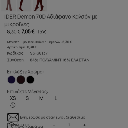
IDER Demon 70D Αδιάφανο Καλσόν με
μικροΐνες
8,30 €
7,05 €
-15%
Μέγιστη Τιμή Τελευταίων 30 ημερών :
8,30 €
Αρχική Τιμή :
8,30 €
Κωδικός:
96-38137
Σύνθεση:
84% ΠΟΛΥΑΜΙΝΤ,16% ΕΛΑΣΤΑΝ
Επιλέξτε Χρώμα:
Επιλέξτε Μέγεθος:
XS
S
M
L
Ενημέρωσέ με όταν είναι διαθέσιμο
Ποσότητα:
-
+
Λίγα κομμάτια