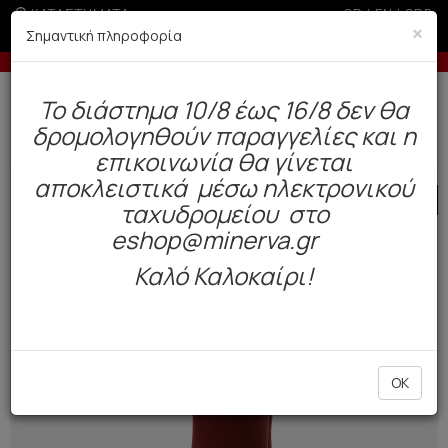
ΚΑΤΑΣΤΗΜΑΤΑ
GR
|
EN
|
SRB
×
Σημαντική πληροφορία
-10% σε παραγγελίες άνω των 200€
Δωρεάν αποστολή άνω των 49€. Παράδοση σε 3-5 εργάσιμες.
To διάστημα 10/8 έως 16/8 δεν θα
0
δρομολογηθούν παραγγελίες και η
Γυναίκα
Αξεσουάρ
Κάλτσες / Καλσόν
επικοινωνία θα γίνεται
αποκλειστικά μέσω ηλεκτρονικού
SALE
ταχυδρομείου στο
eshop@minerva.gr
Καλό Καλοκαίρι!
OK