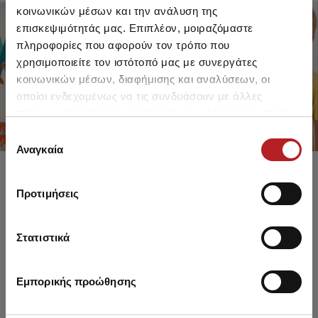
κοινωνικών μέσων και την ανάλυση της
επισκεψιμότητάς μας. Επιπλέον, μοιραζόμαστε
πληροφορίες που αφορούν τον τρόπο που
FOR GIRLS
FOR BOYS
χρησιμοποιείτε τον ιστότοπό μας με συνεργάτες
UP TO -30%
UP TO -30%
κοινωνικών μέσων, διαφήμισης και αναλύσεων, οι
SHOP SALE
SHOP SALE
οποίοι ενδεχομένως να τις συνδυάσουν με άλλες
πληροφορίες που τους έχετε παραχωρήσει ή τις οποίες
έχουν συλλέξει σε σχέση με την από μέρους σας χρήση
Επιλογή
των υπηρεσιών τους.
Αναγκαία
συγκατάθεσης
Προτιμήσεις
Στατιστικά
Εμπορικής προώθησης