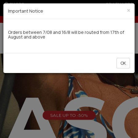
SHOPS
GR
|
EN
|
SRB
×
Important Notice
r non EU (sale season)
Up to 6 interest-free installments with credit car
Delivery in 7-9 working days via UPS
Orders between 7/08 and 16/8 will be routed from 17th of
August and above
0
OK
EAS
SALE UP TO -50%