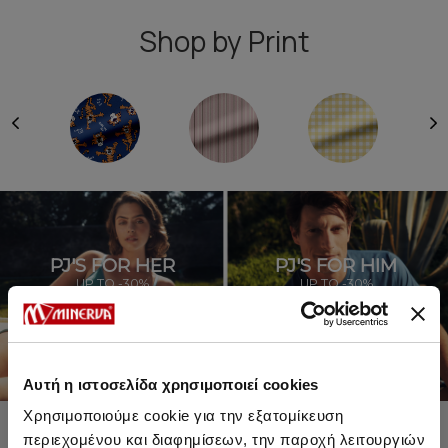
Shop by Print
PJ'S FOR HER
PJ'S FOR HIM
UP TO -30%
UP TO -30%
SHOP SALE
SHOP SALE
Αυτή η ιστοσελίδα χρησιμοποιεί cookies
Χρησιμοποιούμε cookie για την εξατομίκευση
περιεχομένου και διαφημίσεων, την παροχή λειτουργιών