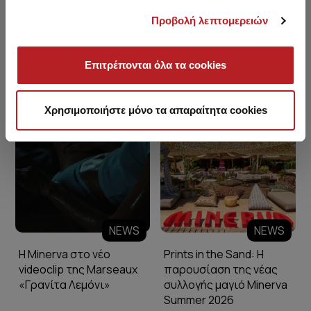
Προβολή λεπτομερειών
Επιτρέπονται όλα τα cookies
Minerva Blog
Χρησιμοποιήστε μόνο τα απαραίτητα cookies
NEWS
NEWS
Η Minerva στο νέο
Prints in the Sand: Η
videoclip της Marseaux
παρουσίαση της νέας
«Γρανίτα Λεμόνι»
συλλογής μαγιό Minerva
Summer 2026