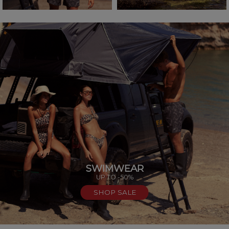
SWIMWEAR
UP TO -50%
SHOP SALE