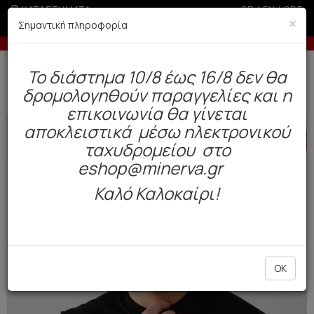
ΚΑΤΑΣΤΗΜΑΤΑ
GR
|
EN
|
SRB
×
Σημαντική πληροφορία
ε πιστωτική άνω των 100€
Έως 3 άτοκες δόσεις με
Δωρεάν αποστολή άνω των 49€. Παράδοση σε 3-5 εργάσιμες.
To διάστημα 10/8 έως 16/8 δεν θα
0
δρομολογηθούν παραγγελίες και η
Ανδρας
Πυτζάμες
Χειμωνιάτικες
επικοινωνία θα γίνεται
αποκλειστικά μέσω ηλεκτρονικού
HOT
OFFER
ταχυδρομείου στο
eshop@minerva.gr
Καλό Καλοκαίρι!
OK