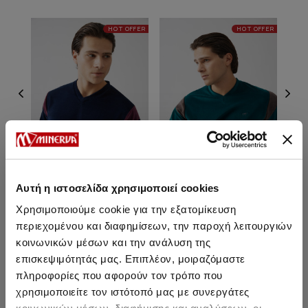
HOT OFFER
HOT OFFER
Αυτή η ιστοσελίδα χρησιμοποιεί cookies
Χρησιμοποιούμε cookie για την εξατομίκευση
Bull Βελούδινη Ανδρική
Bull Βελούδινη Ανδρική
Mine
Πυτζάμα με V λαιμόκοψη
Πυτζάμα με V λαιμόκοψη
περιεχομένου και διαφημίσεων, την παροχή λειτουργιών
κοινωνικών μέσων και την ανάλυση της
47,50 €
47,50 €
επισκεψιμότητάς μας. Επιπλέον, μοιραζόμαστε
πληροφορίες που αφορούν τον τρόπο που
χρησιμοποιείτε τον ιστότοπό μας με συνεργάτες