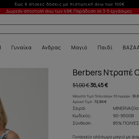
-5% σε παραγγελίες άνω των 200€ σε περίοδο εκπτώσ
Δωρεάν αποστολή άνω των 49€. Παράδοση σε 3-5 εργάσιμες.
Α ΕΣΩΡ
l
Γυναίκα
Ανδρας
Μαγιό
Παιδί
BAZA
Berbers Ντραπέ 
51,00 €
36,45 €
Μέγιστη Τιμή Τελευταίων 30 ημερών :
51,0
Αρχική Τιμή :
72,90 €
Σειρά:
MINERVA(Gos
Κωδικός:
90-9500B
Σύνθεση:
85% ΠΟΛΥΕΣ
Γυναικείο ολόσωμο μαγιό με φα