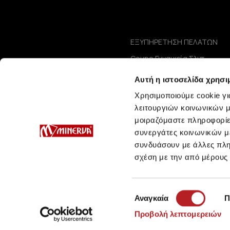
ΕΞΥΠΗΡΕΤΗΣΗ ΠΕΛΑΤΩΝ
Coupe Γυναικεία Σλιπ
Coupe Μαγιό Bra / One-Piec
Αυτή η ιστοσελίδα χρησι
Coupe Μαγιό Σλιπ
Συμβουλές Φροντίδας
Χρησιμοποιούμε cookie γι
Μεγεθολόγιο
λειτουργιών κοινωνικών μ
μοιραζόμαστε πληροφορίε
συνεργάτες κοινωνικών μέ
συνδυάσουν με άλλες πληρ
σχέση με την από μέρους
Επιλογή
Αναγκαία
Π
συγκατάθεσης
Προβολή λεπτομερειών