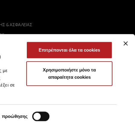
ΗΣ & ΑΣΦΑΛΕΙΑΣ
ης
Απορρήτου
ήσεων
Επιτρέπονται όλα τα cookies
ωτήσεις
ή
Χρησιμοποιήστε μόνο τα
ς με
απαραίτητα cookies
ς
έξει σε
ς προώθησης
?