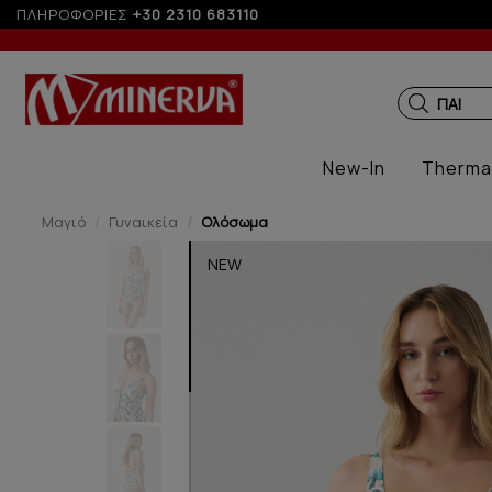
όσεις με πιστωτική άνω των 100€
ΠΛΗΡΟΦΟΡΙΕΣ
+30 2310 683110
ΠΑΙΔΙΚ
New-In
Therma
Μαγιό
Γυναικεία
Ολόσωμα
NEW