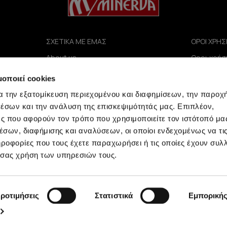
ΣΧΕΤΙΚΑ ΜΕ ΕΜΑΣ
ΟΡΟΙ ΧΡΗΣ
About us
Οροι χρήσ
e
Καταστήματα
Πολιτική 
μοποιεί cookies
Επικοινωνία
Όροι Πωλ
B2B Portal
Συχνές Ερ
α την εξατομίκευση περιεχομένου και διαφημίσεων, την παροχ
Επενδυτές (IR)
έσων και την ανάλυση της επισκεψιμότητάς μας. Επιπλέον,
ΑΝΑΚΟΙΝΩΣΕΙΣ ΧΑΑ
ς που αφορούν τον τρόπο που χρησιμοποιείτε τον ιστότοπό μα
Εταιρεία
σων, διαφήμισης και αναλύσεων, οι οποίοι ενδεχομένως να τι
οφορίες που τους έχετε παραχωρήσει ή τις οποίες έχουν συλλ
 σας χρήση των υπηρεσιών τους.
ροτιμήσεις
Στατιστικά
Εμπορική