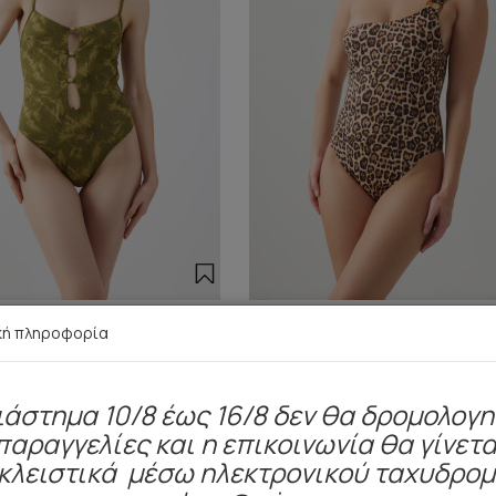
Ολόσωμο Μαγιό με Cut-Outs
Berbers Ολόσωμο Μαγιό με έν
κή πληροφορία
και χάντρες
& κρίκο
46,10 €
32,95 €
41,90 €
29,90 €
ιάστημα 10/8 έως 16/8 δεν θα δρομολογ
παραγγελίες και η επικοινωνία θα γίνετα
κλειστικά μέσω ηλεκτρονικού ταχυδρο