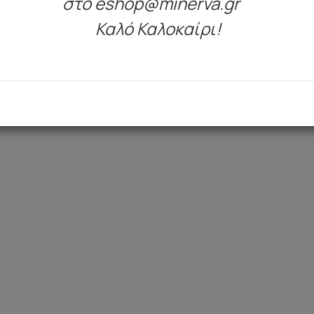
στο eshop@minerva.gr
Είδατε πρόσφατα
Καλό Καλοκαίρι!