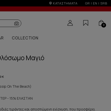
εων
ΚΑΤΑΣΤΗΜΑΤΑ
GR
|
EN
|
SRB
0
AR
COLLECTION
Ολόσωμο Μαγιό
0 €
sip On The Beach)
ΤΕΡ - 15% ΕΛΑΣΤΑΝ
ρδιές τιράντες και αποσπώμενη ενίσχυση, που προσφέρει