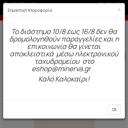
ΚΑΤΑΣΤΗΜΑΤΑ
GR
|
EN
|
SRB
×
Σημαντική πληροφορία
Έως 3 άτοκες δόσεις με πιστωτική άνω των 50€
Δωρεάν αποστολή άνω των 49€. Παράδοση σε 3-5 εργάσιμες.
To διάστημα 10/8 έως 16/8 δεν θα
0
δρομολογηθούν παραγγελίες και η
Παιδί
Βρέφος Αγόρι
Βαπτιστικά
επικοινωνία θα γίνεται
αποκλειστικά μέσω ηλεκτρονικού
SALE
ταχυδρομείου στο
eshop@minerva.gr
Καλό Καλοκαίρι!
OK