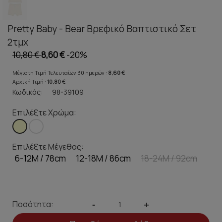
Pretty Baby - Bear Βρεφικό Βαπτιστικό Σετ
2τμχ
10,80 €
8,60 €
-20%
Μέγιστη Τιμή Τελευταίων 30 ημερών :
8,60 €
Αρχική Τιμή :
10,80 €
Κωδικός:
98-39109
Επιλέξτε Χρώμα:
Επιλέξτε Μέγεθος:
6-12M / 78cm
12-18M / 86cm
18-24M / 92cm
Ποσότητα:
-
+