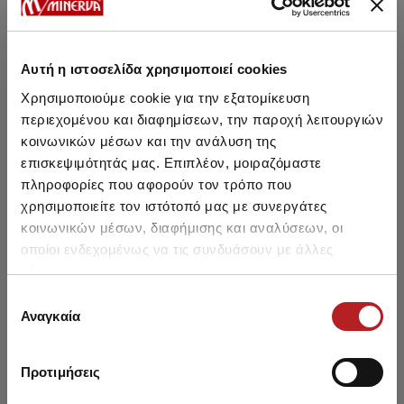
Αυτή η ιστοσελίδα χρησιμοποιεί cookies
Μπορεί να σου αρέσει επίσης
Χρησιμοποιούμε cookie για την εξατομίκευση
περιεχομένου και διαφημίσεων, την παροχή λειτουργιών
κοινωνικών μέσων και την ανάλυση της
SALE
SALE
επισκεψιμότητάς μας. Επιπλέον, μοιραζόμαστε
πληροφορίες που αφορούν τον τρόπο που
χρησιμοποιείτε τον ιστότοπό μας με συνεργάτες
κοινωνικών μέσων, διαφήμισης και αναλύσεων, οι
οποίοι ενδεχομένως να τις συνδυάσουν με άλλες
πληροφορίες που τους έχετε παραχωρήσει ή τις οποίες
έχουν συλλέξει σε σχέση με την από μέρους σας χρήση
Επιλογή
των υπηρεσιών τους.
Αναγκαία
συγκατάθεσης
Προτιμήσεις
Pretty Baby - Friends
Pretty Baby - Bear Βρεφικό