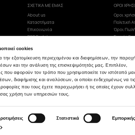
ΣΧΕΤΙΚΑ ΜΕ ΕΜΑΣ
ΟΡΟΙ ΧΡΗΣ
About us
Οροι χρήσ
e
Καταστήματα
Πολιτική 
Επικοινωνία
Όροι Πωλ
B2B Portal
Συχνές Ερ
Επενδυτές (IR)
μοποιεί cookies
ΑΝΑΚΟΙΝΩΣΕΙΣ ΧΑΑ
α την εξατομίκευση περιεχομένου και διαφημίσεων, την παροχ
Εταιρεία
έσων και την ανάλυση της επισκεψιμότητάς μας. Επιπλέον,
ς που αφορούν τον τρόπο που χρησιμοποιείτε τον ιστότοπό μα
σων, διαφήμισης και αναλύσεων, οι οποίοι ενδεχομένως να τι
οφορίες που τους έχετε παραχωρήσει ή τις οποίες έχουν συλλ
 σας χρήση των υπηρεσιών τους.
Minerva © 2009 - 2026 Minerva, All rights reserved.
ροτιμήσεις
Στατιστικά
Εμπορική
development by
netwerk.gr