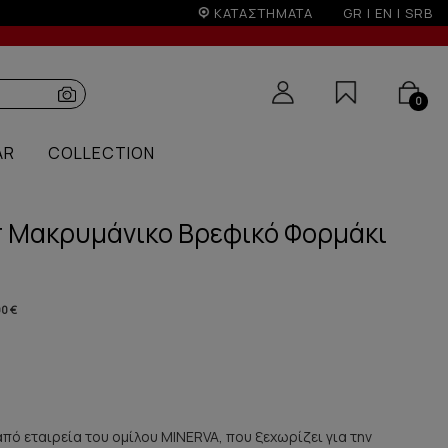
Έως 6 άτοκες δόσεις με πιστωτική άνω των 100€
ΚΑΤΑΣΤΗΜΑΤΑ
GR
|
EN
|
SRB
0
AR
COLLECTION
ar Μακρυμάνικο Βρεφικό Φορμάκι
90 €
από εταιρεία του ομίλου MINERVA, που ξεχωρίζει για την