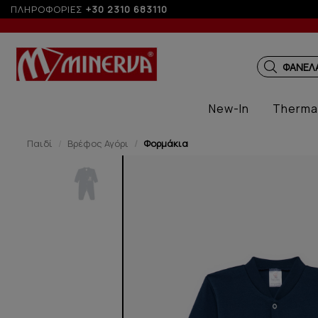
ΠΛΗΡΟΦΟΡΙΕΣ
+30 2310 683110
Έως 3 άτοκες δόσεις
ΠΑΙΔΙΚ
New-In
Therma
Παιδί
Βρέφος Αγόρι
Φορμάκια