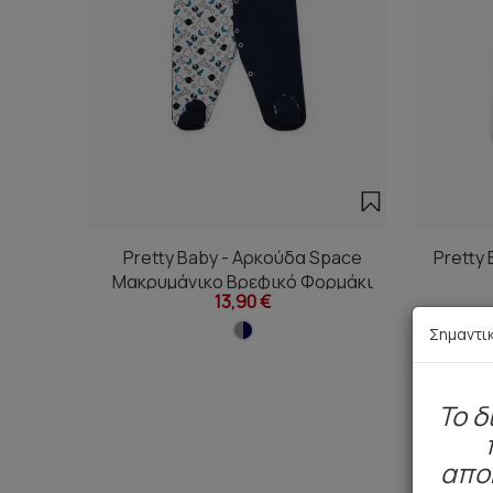
Pretty Baby - Αρκούδα Space
Pretty 
Μακρυμάνικο Βρεφικό Φορμάκι
13,90 €
Σημαντι
To δ
απο