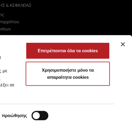
ΗΣ & ΑΣΦΑΛΕΙΑΣ
ης
Απορρήτου
ήσεων
ωτήσεις
Επιτρέπονται όλα τα cookies
ή
Χρησιμοποιήστε μόνο τα
ς με
απαραίτητα cookies
ς
έξει σε
ς προώθησης
?