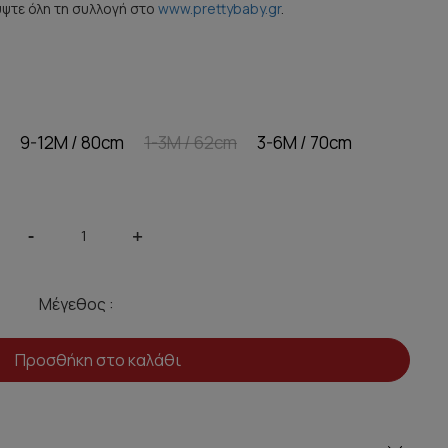
ύψτε όλη τη συλλογή στο
www.prettybaby.gr
.
9-12M / 80cm
1-3M / 62cm
3-6M / 70cm
-
+
Μέγεθος :
Προσθήκη στο καλάθι