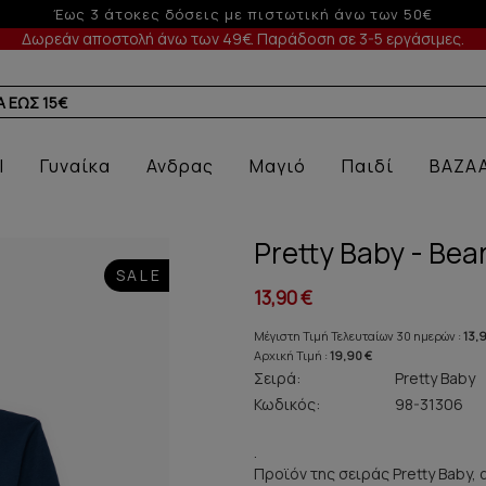
 με πιστωτική άνω των 50€
Δωρεάν αποστολή άνω των 49€. Παράδοση σε 3-5 εργάσιμες.
Α
l
Γυναίκα
Ανδρας
Μαγιό
Παιδί
BAZA
Pretty Baby - Be
SALE
13,90 €
Μέγιστη Τιμή Τελευταίων 30 ημερών :
13,
Αρχική Τιμή :
19,90 €
Σειρά:
Pretty Baby
Κωδικός:
98-31306
.
Προϊόν της σειράς Pretty Baby, 