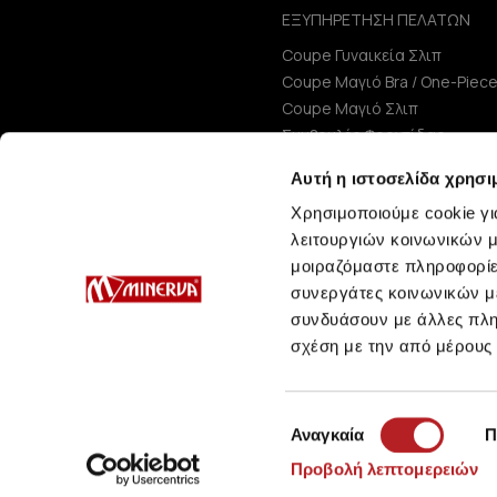
ΕΞΥΠΗΡΕΤΗΣΗ ΠΕΛΑΤΩΝ
Coupe Γυναικεία Σλιπ
Coupe Μαγιό Bra / One-Piec
Coupe Μαγιό Σλιπ
Συμβουλές Φροντίδας
Μεγεθολόγιο
Αυτή η ιστοσελίδα χρησι
Χρησιμοποιούμε cookie γι
λειτουργιών κοινωνικών μ
μοιραζόμαστε πληροφορίε
συνεργάτες κοινωνικών μέ
συνδυάσουν με άλλες πληρ
σχέση με την από μέρους
Επιλογή
Αναγκαία
Π
συγκατάθεσης
Προβολή λεπτομερειών