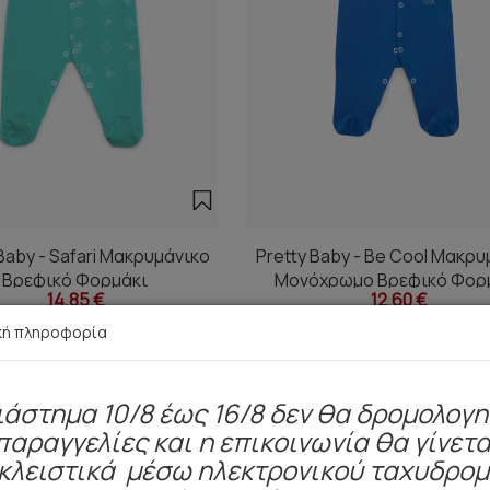
Baby - Safari Μακρυμάνικο
Pretty Baby - Be Cool Μακρυ
Βρεφικό Φορμάκι
Μονόχρωμο Βρεφικό Φορ
14,85 €
12,60 €
Εξώρουχο
κή πληροφορία
ιάστημα 10/8 έως 16/8 δεν θα δρομολογ
παραγγελίες και η επικοινωνία θα γίνετα
Είδατε πρόσφατα
κλειστικά μέσω ηλεκτρονικού ταχυδρο