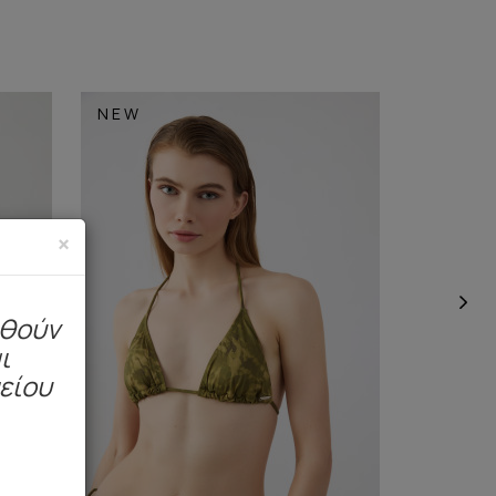
NEW
NEW
×
ηθούν
ι
μείου