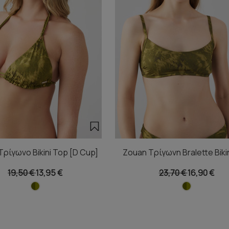
ρίγωνο Bikini Top [D Cup]
Zouan Τρίγωνη Bralette Biki
19,50 €
13,95 €
23,70 €
16,90 €