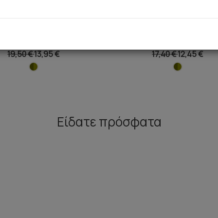
ρίγωνο Bikini Top [D Cup]
Zouan Rio Bikini Σλιπ με π
δεσίματα
19,50 €
13,95 €
17,40 €
12,45 €
Είδατε πρόσφατα