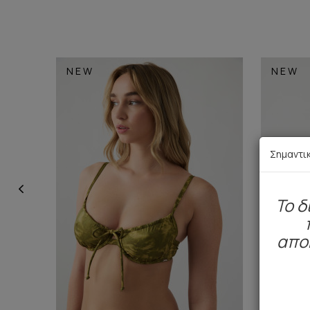
NEW
NEW
Σημαντι
To δ
απο