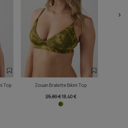
ni Top
Zouan Bralette Bikini Top
Zouan
25,80 €
18,40 €