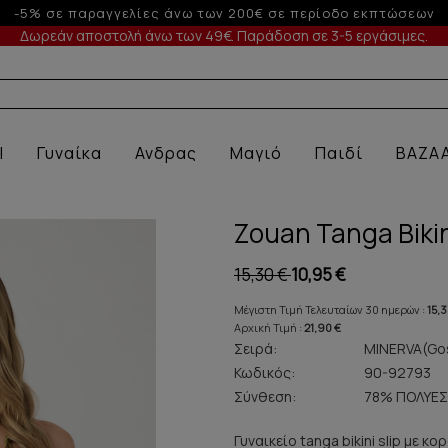
Έως 6 άτοκες δόσεις με πιστωτική άνω των 100€
Δωρεάν αποστολή άνω των 49€. Παράδοση σε 3-5 εργάσιμες.
Α ΕΣΩΡΟΥΧΑ
l
Γυναίκα
Ανδρας
Μαγιό
Παιδί
BAZA
Zouan Tanga Biki
15,30 €
10,95 €
Μέγιστη Τιμή Τελευταίων 30 ημερών :
15,3
Αρχική Τιμή :
21,90 €
Σειρά:
MINERVA(Gos
Κωδικός:
90-92793
Σύνθεση:
78% ΠΟΛΥΕΣ
Γυναικείο tanga bikini slip με