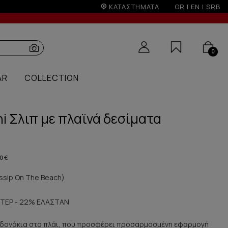
ΚΑΤΑΣΤΗΜΑΤΑ
GR
|
EN
|
SRB
0
AR
COLLECTION
ni Σλιπ με πλαϊνά δεσίματα
0 €
sip On The Beach)
ΤΕΡ - 22% ΕΛΑΣΤΑΝ
 κορδονάκια στο πλάι, που προσφέρει προσαρμοσμένη εφαρμογή