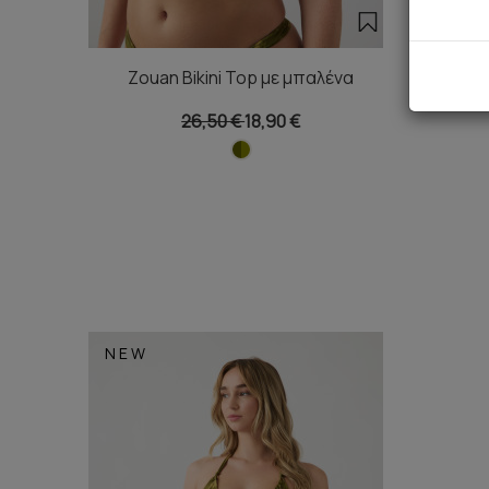
Zouan Bikini Top με μπαλένα
Zouan Τ
26,50 €
18,90 €
NEW