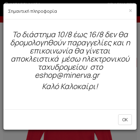
ΚΑΤΑΣΤΗΜΑΤΑ
GR
|
EN
|
SRB
×
Σημαντική πληροφορία
-10% σε παραγγελίες άνω των 200€
Δωρεάν αποστολή άνω των 49€. Παράδοση σε 3-5 εργάσιμες.
To διάστημα 10/8 έως 16/8 δεν θα
0
δρομολογηθούν παραγγελίες και η
Παιδί
Αγόρι
Πυτζάμες
επικοινωνία θα γίνεται
αποκλειστικά μέσω ηλεκτρονικού
HOT
OFFER
ταχυδρομείου στο
eshop@minerva.gr
Καλό Καλοκαίρι!
OK