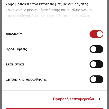
χρησιμοποιείτε τον ιστότοπό μας με συνεργάτες
κοινωνικών μέσων, διαφήμισης και αναλύσεων, οι
οποίοι ενδεχομένως να τις συνδυάσουν με άλλες
πληροφορίες που τους έχετε παραχωρήσει ή τις οποίες
έχουν συλλέξει σε σχέση με την από μέρους σας χρήση
Επιλογή
Μπορεί να σου αρέσει επίσης
των υπηρεσιών τους.
Αναγκαία
συγκατάθεσης
HOT OFFER
HOT OFFER
Προτιμήσεις
Στατιστικά
Εμπορικής προώθησης
Προβολή λεπτομερειών