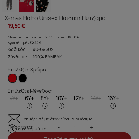
X-mas HoHo Unisex Παιδική Πυτζάμα
19,50 €
Μέγιστη Τιμή Τελευταίων 30 ημερών :
19,50 €
Αρχική Τιμή :
32,50 €
Κωδικός:
90-69502
Σύνθεση:
100% ΒΑΜΒΑΚΙ
Επιλέξτε Χρώμα:
Επιλέξτε Μέγεθος:
4Y+
6Y+
8Y+
10Y+
12Y+
14Y+
16Y+
Ενημέρωσέ με όταν είναι διαθέσιμο
Ποσότητα:
-
+
Λίγα κομμάτια