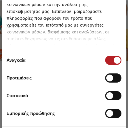
κοινωνικών μέσων και την ανάλυση της
επισκεψιμότητάς μας. Επιπλέον, μοιραζόμαστε
πληροφορίες που αφορούν τον τρόπο που
FOR GIRLS
FOR BOYS
χρησιμοποιείτε τον ιστότοπό μας με συνεργάτες
UP TO -30%
UP TO -30%
κοινωνικών μέσων, διαφήμισης και αναλύσεων, οι
SHOP SALE
SHOP SALE
οποίοι ενδεχομένως να τις συνδυάσουν με άλλες
πληροφορίες που τους έχετε παραχωρήσει ή τις οποίες
έχουν συλλέξει σε σχέση με την από μέρους σας χρήση
Επιλογή
των υπηρεσιών τους.
Αναγκαία
συγκατάθεσης
Προτιμήσεις
Στατιστικά
Εμπορικής προώθησης