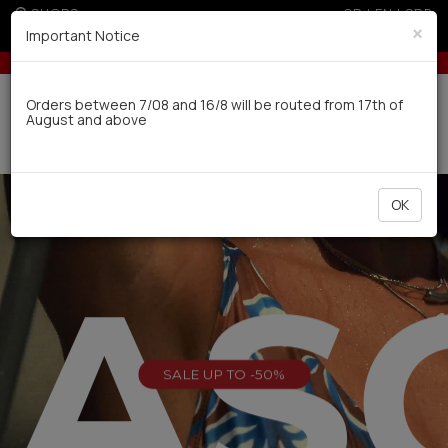
SHOPS
GR
|
EN
|
SRB
×
Important Notice
s over 100€
10% off for orders over 250€ for EU & 300€ for non EU
Delivery in 7-9 working days via UPS
Orders between 7/08 and 16/8 will be routed from 17th of
August and above
0
OK
EAS
SALE UP TO -50%