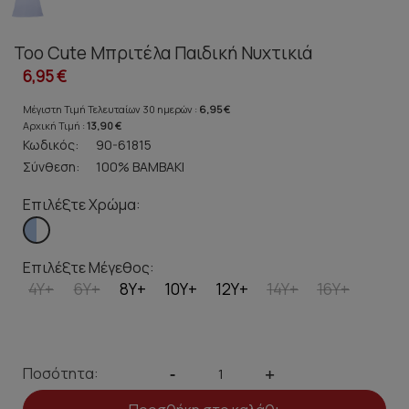
Too Cute Μπριτέλα Παιδική Νυχτικιά
6,95 €
Μέγιστη Τιμή Τελευταίων 30 ημερών :
6,95 €
Αρχική Τιμή :
13,90 €
Κωδικός:
90-61815
Σύνθεση:
100% ΒΑΜΒΑΚΙ
Επιλέξτε Χρώμα:
Επιλέξτε Μέγεθος:
4Y+
6Y+
8Y+
10Y+
12Y+
14Y+
16Y+
Ποσότητα:
-
+