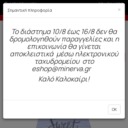
ΚΑΤΑΣΤΗΜΑΤΑ
GR
|
EN
|
SRB
×
Σημαντική πληροφορία
Έως 6 άτοκες δόσεις με πιστωτική άνω των 100€
Δωρεάν αποστολή άνω των 49€. Παράδοση σε 3-5 εργάσιμες.
To διάστημα 10/8 έως 16/8 δεν θα
0
δρομολογηθούν παραγγελίες και η
Παιδί
Κορίτσι
Πυτζάμες
επικοινωνία θα γίνεται
αποκλειστικά μέσω ηλεκτρονικού
HOT
OFFER
ταχυδρομείου στο
eshop@minerva.gr
Καλό Καλοκαίρι!
OK