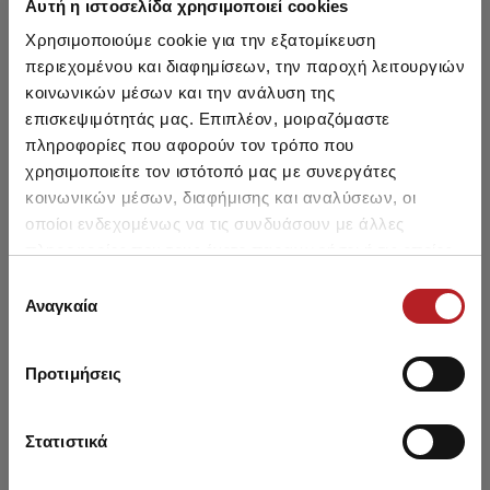
Αυτή η ιστοσελίδα χρησιμοποιεί cookies
HOT OFFER
HOT OFFER
Χρησιμοποιούμε cookie για την εξατομίκευση
περιεχομένου και διαφημίσεων, την παροχή λειτουργιών
κοινωνικών μέσων και την ανάλυση της
επισκεψιμότητάς μας. Επιπλέον, μοιραζόμαστε
πληροφορίες που αφορούν τον τρόπο που
χρησιμοποιείτε τον ιστότοπό μας με συνεργάτες
κοινωνικών μέσων, διαφήμισης και αναλύσεων, οι
οποίοι ενδεχομένως να τις συνδυάσουν με άλλες
πληροφορίες που τους έχετε παραχωρήσει ή τις οποίες
έχουν συλλέξει σε σχέση με την από μέρους σας χρήση
Επιλογή
των υπηρεσιών τους.
Αναγκαία
συγκατάθεσης
Too Cute Μπριτέλα
Believe Παιδική
Παιδική Νυχτικιά
Κοντομάνικη Νυχτικιά
Από 6,95 € έως 8,45 €
9,95 €
Προτιμήσεις
Στατιστικά