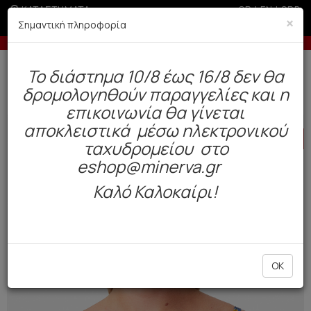
ΚΑΤΑΣΤΗΜΑΤΑ
GR
|
EN
|
SRB
×
Σημαντική πληροφορία
τική άνω των 50€
-5% σε παραγγελίες άνω των 200€ σε
Δωρεάν αποστολή άνω των 49€. Παράδοση σε 3-5 εργάσιμες.
To διάστημα 10/8 έως 16/8 δεν θα
0
δρομολογηθούν παραγγελίες και η
BAZAAR
Γυναίκα
Μαγιό
επικοινωνία θα γίνεται
αποκλειστικά μέσω ηλεκτρονικού
HOT
OFFER
ταχυδρομείου στο
eshop@minerva.gr
Καλό Καλοκαίρι!
OK