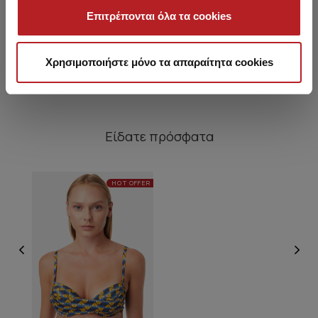
Swaziland P/UP Bikini Top
Swaziland Κρουαζέ
Swa
Επιτρέπονται όλα τα cookies
Bralette Bikini Top
13,45 €
11,65 €
Χρησιμοποιήστε μόνο τα απαραίτητα cookies
Είδατε πρόσφατα
HOT OFFER