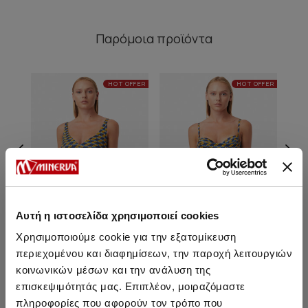
Παρόμοια προϊόντα
HOT OFFER
HOT OFFER
Αυτή η ιστοσελίδα χρησιμοποιεί cookies
Χρησιμοποιούμε cookie για την εξατομίκευση
περιεχομένου και διαφημίσεων, την παροχή λειτουργιών
Swaziland Rio - Bikini Σλιπ
Swaziland Rio Basic - Bikini
Swa
κοινωνικών μέσων και την ανάλυση της
με πλαϊνά δεσίματα
Σλιπ
επισκεψιμότητάς μας. Επιπλέον, μοιραζόμαστε
6,55 €
6,75 €
πληροφορίες που αφορούν τον τρόπο που