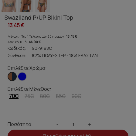
Swaziland P/UP Bikini Top
13,45 €
Μέγιστη Τιμή Τελευταίων 30 ημερών :
13,45 €
Αρχική Τιμή :
44,90 €
Κωδικός:
90-9198C
Σύνθεση:
82% ΠΟΛΥΕΣΤΕΡ - 18% ΕΛΑΣΤΑΝ
Επιλέξτε Χρώμα:
Επιλέξτε Μέγεθος:
70C
75C
80C
85C
90C
Ποσότητα:
-
+