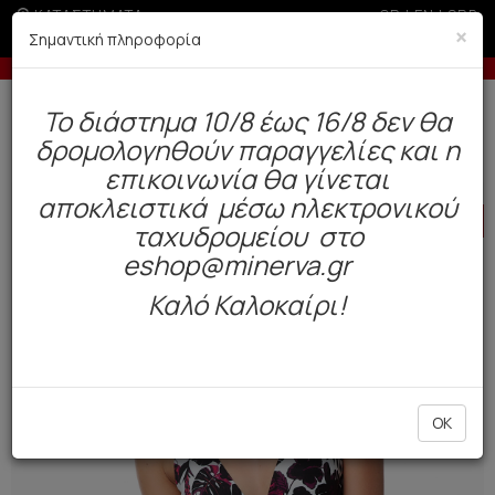
ΚΑΤΑΣΤΗΜΑΤΑ
GR
|
EN
|
SRB
×
Σημαντική πληροφορία
δόσεις με πιστωτική άνω των 50€
-5% σε παραγγελίες 
Δωρεάν αποστολή άνω των 49€. Παράδοση σε 3-5 εργάσιμες.
To διάστημα 10/8 έως 16/8 δεν θα
0
δρομολογηθούν παραγγελίες και η
BAZAAR
Γυναίκα
Μαγιό
επικοινωνία θα γίνεται
αποκλειστικά μέσω ηλεκτρονικού
HOT
OFFER
ταχυδρομείου στο
eshop@minerva.gr
Καλό Καλοκαίρι!
OK