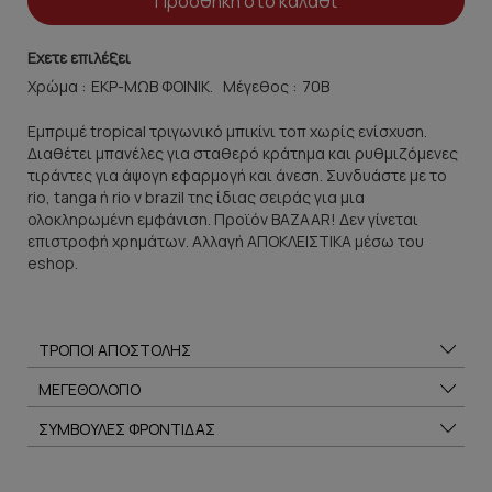
Προσθήκη στο καλάθι
Εχετε επιλέξει
Χρώμα :
Μέγεθος :
Εμπριμέ tropical τριγωνικό μπικίνι τοπ χωρίς ενίσχυση.
Διαθέτει μπανέλες για σταθερό κράτημα και ρυθμιζόμενες
τιράντες για άψογη εφαρμογή και άνεση. Συνδυάστε με το
rio, tanga ή rio v brazil της ίδιας σειράς για μια
ολοκληρωμένη εμφάνιση. Προϊόν BAZAAR! Δεν γίνεται
επιστροφή χρημάτων. Αλλαγή ΑΠΟΚΛΕΙΣΤΙΚΑ μέσω του
eshop.
ΤΡΟΠΟΙ ΑΠΟΣΤΟΛΗΣ
ΜΕΓΕΘΟΛΟΓΙΟ
ΣΥΜΒΟΥΛΕΣ ΦΡΟΝΤΙΔΑΣ