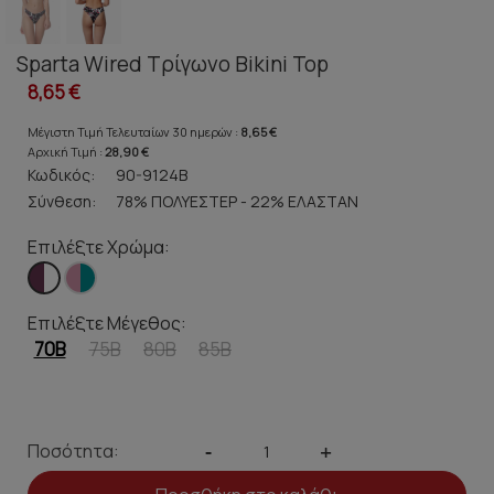
Sparta Wired Τρίγωνο Bikini Top
8,65 €
Μέγιστη Τιμή Τελευταίων 30 ημερών :
8,65 €
Αρχική Τιμή :
28,90 €
Κωδικός:
90-9124B
Σύνθεση:
78% ΠΟΛΥΕΣΤΕΡ - 22% ΕΛΑΣΤΑΝ
Επιλέξτε Χρώμα:
Επιλέξτε Μέγεθος:
70B
75B
80B
85B
Ποσότητα:
-
+