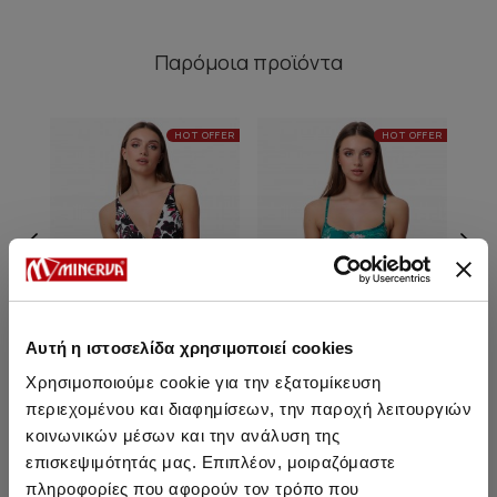
Παρόμοια προϊόντα
HOT OFFER
HOT OFFER
Αυτή η ιστοσελίδα χρησιμοποιεί cookies
Χρησιμοποιούμε cookie για την εξατομίκευση
περιεχομένου και διαφημίσεων, την παροχή λειτουργιών
Sparta Rio V Brazil Bikini
Sparta Rio Bikini Slip με
Spa
κοινωνικών μέσων και την ανάλυση της
Slip
δεσίματα
επισκεψιμότητάς μας. Επιπλέον, μοιραζόμαστε
5,05 €
5,35 €
πληροφορίες που αφορούν τον τρόπο που