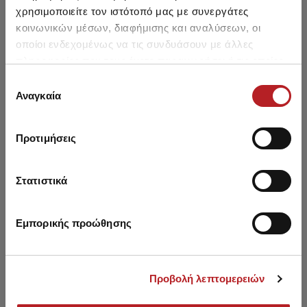
χρησιμοποιείτε τον ιστότοπό μας με συνεργάτες
κοινωνικών μέσων, διαφήμισης και αναλύσεων, οι
οποίοι ενδεχομένως να τις συνδυάσουν με άλλες
πληροφορίες που τους έχετε παραχωρήσει ή τις οποίες
έχουν συλλέξει σε σχέση με την από μέρους σας χρήση
Επιλογή
Μπορεί να σου αρέσει επίσης
των υπηρεσιών τους.
Αναγκαία
συγκατάθεσης
HOT OFFER
HOT OFFER
Προτιμήσεις
Στατιστικά
Εμπορικής προώθησης
Προβολή λεπτομερειών