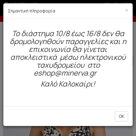
ΚΑΤΑΣΤΗΜΑΤΑ
GR
|
EN
|
SRB
×
Σημαντική πληροφορία
-10% σε παραγγελίες άνω των 200€
Δωρεάν αποστολή άνω των 49€. Παράδοση σε 3-5 εργάσιμες.
To διάστημα 10/8 έως 16/8 δεν θα
0
δρομολογηθούν παραγγελίες και η
BAZAAR
Γυναίκα
Μαγιό
επικοινωνία θα γίνεται
αποκλειστικά μέσω ηλεκτρονικού
HOT
OFFER
ταχυδρομείου στο
eshop@minerva.gr
Καλό Καλοκαίρι!
OK