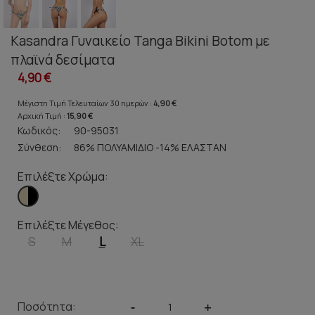
Kasandra Γυναικείο Tanga Bikini Botom με
πλαϊνά δεσίματα
4,90 €
Μέγιστη Τιμή Τελευταίων 30 ημερών :
4,90 €
Αρχική Τιμή :
15,90 €
Κωδικός:
90-95031
Σύνθεση:
86% ΠΟΛΥΑΜΙΔΙΟ -14% ΕΛΑΣΤΑΝ
Επιλέξτε Χρώμα:
Επιλέξτε Μέγεθος:
S
M
L
XL
Ποσότητα:
-
+