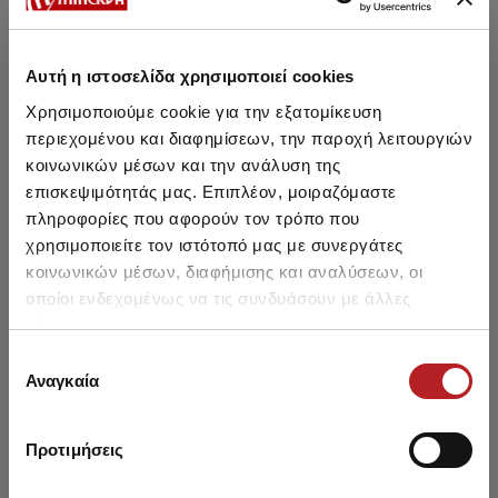
Αυτή η ιστοσελίδα χρησιμοποιεί cookies
Μπορεί να σου αρέσει επίσης
Χρησιμοποιούμε cookie για την εξατομίκευση
περιεχομένου και διαφημίσεων, την παροχή λειτουργιών
κοινωνικών μέσων και την ανάλυση της
HOT OFFER
HOT OFFER
επισκεψιμότητάς μας. Επιπλέον, μοιραζόμαστε
πληροφορίες που αφορούν τον τρόπο που
χρησιμοποιείτε τον ιστότοπό μας με συνεργάτες
κοινωνικών μέσων, διαφήμισης και αναλύσεων, οι
οποίοι ενδεχομένως να τις συνδυάσουν με άλλες
πληροφορίες που τους έχετε παραχωρήσει ή τις οποίες
έχουν συλλέξει σε σχέση με την από μέρους σας χρήση
Επιλογή
των υπηρεσιών τους.
Αναγκαία
συγκατάθεσης
Προτιμήσεις
Kasandra Γυναικείο Rio
Kasandra Γυναικείο Tanga
Basic Bikini Bottom
Bikini Botom με πλαϊνά