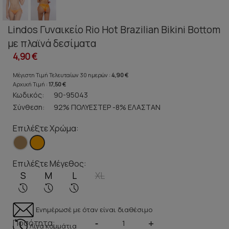
Lindos Γυναικείο Rio Hot Brazilian Bikini Bottom
με πλαϊνά δεσίματα
4,90 €
Μέγιστη Τιμή Τελευταίων 30 ημερών :
4,90 €
Αρχική Τιμή :
17,50 €
Κωδικός:
90-95043
Σύνθεση:
92% ΠΟΛΥΕΣΤΕΡ -8% ΕΛΑΣΤΑΝ
Επιλέξτε Χρώμα:
Επιλέξτε Μέγεθος:
S
M
L
XL
Ενημέρωσέ με όταν είναι διαθέσιμο
Ποσότητα:
-
+
Λίγα κομμάτια