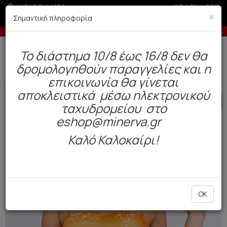
ΚΑΤΑΣΤΗΜΑΤΑ
GR
|
EN
|
SRB
×
Σημαντική πληροφορία
ς άνω των 200€
-5% σε παραγγελίες άνω των 200
Δωρεάν αποστολή άνω των 49€. Παράδοση σε 3-5 εργάσιμες.
To διάστημα 10/8 έως 16/8 δεν θα
0
δρομολογηθούν παραγγελίες και η
BAZAAR
Γυναίκα
Μαγιό
επικοινωνία θα γίνεται
αποκλειστικά μέσω ηλεκτρονικού
HOT
OFFER
ταχυδρομείου στο
eshop@minerva.gr
Καλό Καλοκαίρι!
OK