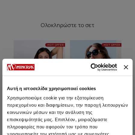
Ολοκληρώστε
το σετ
HOT OFFER
HOT OFFER
Αυτή η ιστοσελίδα χρησιμοποιεί cookies
Χρησιμοποιούμε cookie για την εξατομίκευση
περιεχομένου και διαφημίσεων, την παροχή λειτουργιών
κοινωνικών μέσων και την ανάλυση της
επισκεψιμότητάς μας. Επιπλέον, μοιραζόμαστε
Lindos Γυναικείο
Lindos Γυναικείο Strapless
Lind
πληροφορίες που αφορούν τον τρόπο που
Τριγωνάκι Bikini Top με
Push Up Bikini Top
χρησιμοποιείτε τον ιστότοπό μας με συνεργάτες