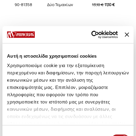
90-81358
Δύο Τεμαχίων
13,10 €
11,10 €
ΤΡΟΠΟΙ ΑΠΟΣΤΟΛΗΣ
ΜΕΓΕΘΟΛΟΓΙΟ
Αυτή η ιστοσελίδα χρησιμοποιεί cookies
ΣΥΜΒΟΥΛΕΣ ΦΡΟΝΤΙΔΑΣ
Χρησιμοποιούμε cookie για την εξατομίκευση
περιεχομένου και διαφημίσεων, την παροχή λειτουργιών
κοινωνικών μέσων και την ανάλυση της
επισκεψιμότητάς μας. Επιπλέον, μοιραζόμαστε
Μπορεί να σου αρέσει επίσης
πληροφορίες που αφορούν τον τρόπο που
χρησιμοποιείτε τον ιστότοπό μας με συνεργάτες
κοινωνικών μέσων, διαφήμισης και αναλύσεων, οι
HOT OFFER
οποίοι ενδεχομένως να τις συνδυάσουν με άλλες
πληροφορίες που τους έχετε παραχωρήσει ή τις οποίες
έχουν συλλέξει σε σχέση με την από μέρους σας χρήση
Επιλογή