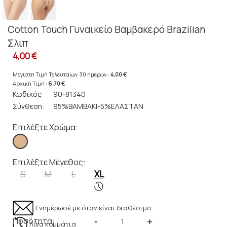
Cotton Touch Γυναικείο Βαμβακερό Brazilian
Σλιπ
4,00 €
Μέγιστη Τιμή Τελευταίων 30 ημερών :
4,00 €
Αρχική Τιμή :
6,70 €
Κωδικός:
90-81340
Σύνθεση:
95%ΒΑΜΒΑΚΙ-5%ΕΛΑΣΤΑΝ
Επιλέξτε Χρώμα:
Επιλέξτε Μέγεθος:
S
M
L
XL
Ενημέρωσέ με όταν είναι διαθέσιμο
Ποσότητα:
-
+
Λίγα κομμάτια