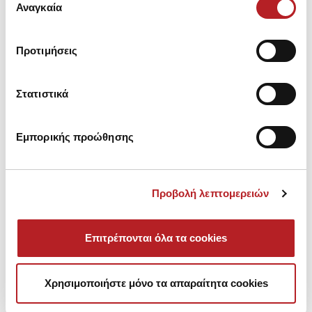
των υπηρεσιών τους.
Αναγκαία
συγκατάθεσης
Προτιμήσεις
Στατιστικά
Εμπορικής προώθησης
Cotton Touch Γυναικείο
Βαμβακερό Brazilian Σλιπ
4,00 €
Προβολή λεπτομερειών
Επιτρέπονται όλα τα cookies
Είδατε πρόσφατα
Χρησιμοποιήστε μόνο τα απαραίτητα cookies
HOT OFFER