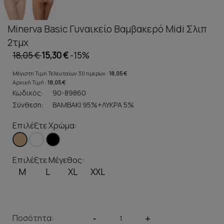
Minerva Basic Γυναικείο Βαμβακερό Midi Σλιπ
2τμχ
18,05 €
15,30 €
-15%
Μέγιστη Τιμή Τελευταίων 30 ημερών :
18,05 €
Αρχική Τιμή :
18,05 €
Κωδικός:
90-89860
Σύνθεση:
BΑΜΒΑΚΙ 95%+ΛΥΚΡΑ 5%
Επιλέξτε Χρώμα:
Επιλέξτε Μέγεθος:
M
L
XL
XXL
Ποσότητα:
-
+