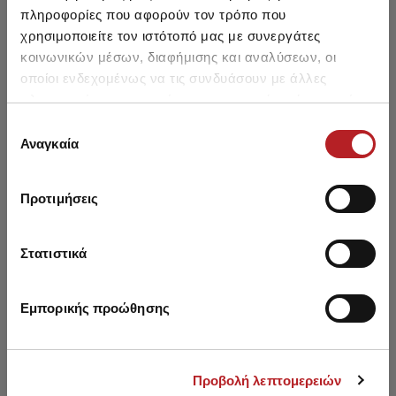
Βαμβακερό Midi Σλιπ
Βαμβακερό Mini Σλιπ 2τμχ
πληροφορίες που αφορούν τον τρόπο που
7,95 €
6,75 €
-15%
16,70 €
14,15 €
-15%
χρησιμοποιείτε τον ιστότοπό μας με συνεργάτες
κοινωνικών μέσων, διαφήμισης και αναλύσεων, οι
οποίοι ενδεχομένως να τις συνδυάσουν με άλλες
πληροφορίες που τους έχετε παραχωρήσει ή τις οποίες
έχουν συλλέξει σε σχέση με την από μέρους σας χρήση
Επιλογή
των υπηρεσιών τους.
Αναγκαία
συγκατάθεσης
Μπορεί να σου αρέσει επίσης
Προτιμήσεις
SALE
SALE
Στατιστικά
Εμπορικής προώθησης
Προβολή λεπτομερειών