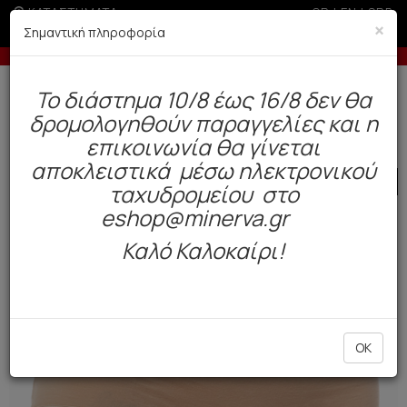
ΚΑΤΑΣΤΗΜΑΤΑ
GR
|
EN
|
SRB
×
Σημαντική πληροφορία
σε περίοδο εκπτώσεων
Έως 3 άτοκες δόσεις με πιστωτι
Δωρεάν αποστολή άνω των 49€. Παράδοση σε 3-5 εργάσιμες.
To διάστημα 10/8 έως 16/8 δεν θα
0
δρομολογηθούν παραγγελίες και η
Γυναίκα
Εσώρουχα Everyday
Σλιπ
επικοινωνία θα γίνεται
αποκλειστικά μέσω ηλεκτρονικού
SALE
ταχυδρομείου στο
eshop@minerva.gr
Καλό Καλοκαίρι!
OK