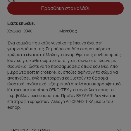
Προσθήκη στο καλάθι
Εχετε επιλέξει
Χρώμα :
Μέγεθος :
Ένα κομμάτι που κάθε γυναίκα πρέπει να έχει στη
γκαρνταρόμπα της. Σε μαύρο και δύο ακόμα υπέροχα
χρώματα είναι κατάλληλο για αναρίθμητους συνδυασμούς.
Ιδανικό για κάθε σωματότυπο, γιατί δένει στα πλαϊνά με
σχοινάκια, ώστε να το προσαρμόσεις όπως εσύ θες. Από
μικροΐνες soft microfibre, οι οποίες αφήνουν το σώμα να
αναπνεύσει, ενώ ταυτόχρονα καθιστούν το ύφασμα
ελαστικό, ανθεκτικό, εξαιρετικά απαλό και απορροφητικό.
Κατέχει πιστοποίηση OEKO-TEX για τον φιλικό προς το
περιβάλλον σχεδιασμό του. Προϊόν BAZAAR! Δεν γίνεται
επιστροφή χρημάτων. Αλλαγή ΑΠΟΚΛΕΙΣΤΙΚΑ μέσω του
eshop.
ΤΡΟΠΟΙ ΑΠΟΣΤΟΛΗΣ