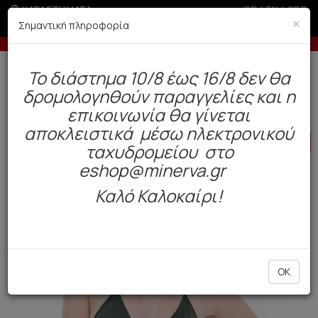
ΚΑΤΑΣΤΗΜΑΤΑ
GR
|
EN
|
SRB
×
Σημαντική πληροφορία
δόσεις με πιστωτική άνω των 50€
-5% σε παραγγελίες 
Δωρεάν αποστολή άνω των 49€. Παράδοση σε 3-5 εργάσιμες.
To διάστημα 10/8 έως 16/8 δεν θα
0
δρομολογηθούν παραγγελίες και η
BAZAAR
Γυναίκα
Μαγιό
επικοινωνία θα γίνεται
αποκλειστικά μέσω ηλεκτρονικού
HOT
OFFER
ταχυδρομείου στο
eshop@minerva.gr
Καλό Καλοκαίρι!
OK