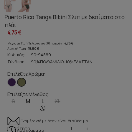
Puerto Rico Tanga Bikini Σλιπ με δεσίματα στο
πλάι
4,75 €
Μέγιστη Τιμή Τελευταίων 30 ημερών :
4,75 €
Αρχική Τιμή :
15,90 €
Κωδικός:
90-94869
Σύνθεση:
90%ΠΟΛΥΑΜΙΔΙΟ-10%ΕΛΑΣΤΑΝ
Επιλέξτε Χρώμα:
Επιλέξτε Μέγεθος:
S
M
L
XL
Ενημέρωσέ με όταν είναι διαθέσιμο
Ποσότητα:
-
+
Λίγα κομμάτια