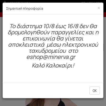
ΚΑΤΑΣΤΗΜΑΤΑ
GR
|
EN
|
SRB
×
Σημαντική πληροφορία
κες δόσεις με πιστωτική άνω των 100€
-5% σε παραγγελ
Δωρεάν αποστολή άνω των 49€. Παράδοση σε 3-5 εργάσιμες.
To διάστημα 10/8 έως 16/8 δεν θα
0
δρομολογηθούν παραγγελίες και η
BAZAAR
Γυναίκα
Μαγιό
επικοινωνία θα γίνεται
αποκλειστικά μέσω ηλεκτρονικού
HOT
OFFER
ταχυδρομείου στο
eshop@minerva.gr
Καλό Καλοκαίρι!
OK