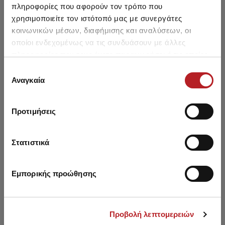
πληροφορίες που αφορούν τον τρόπο που
4,45 €
χρησιμοποιείτε τον ιστότοπό μας με συνεργάτες
κοινωνικών μέσων, διαφήμισης και αναλύσεων, οι
οποίοι ενδεχομένως να τις συνδυάσουν με άλλες
πληροφορίες που τους έχετε παραχωρήσει ή τις οποίες
έχουν συλλέξει σε σχέση με την από μέρους σας χρήση
Επιλογή
των υπηρεσιών τους.
Αναγκαία
Μπορεί να σου αρέσει επίσης
συγκατάθεσης
Προτιμήσεις
HOT OFFER
HOT OFFER
Στατιστικά
Εμπορικής προώθησης
Προβολή λεπτομερειών