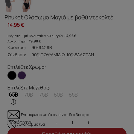
Phuket Ολόσωμο Μαγιό με βαθύ ντεκολτέ
14,95 €
Μέγιστη Τιμή Τελευταίων 30 ημερών :
14,95 €
Αρχική Τιμή :
49,90 €
Κωδικός:
90-9429B
Σύνθεση:
90%ΠΟΛΥΑΜΙΔΙΟ-10%ΕΛΑΣΤΑΝ
Επιλέξτε Χρώμα:
Επιλέξτε Μέγεθος:
65B
70B
75B
80B
85B
Ενημέρωσέ με όταν είναι διαθέσιμο
Ποσότητα:
-
+
Λίγα κομμάτια