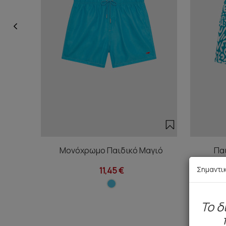
Μονόχρωμο Παιδικό Μαγιό
Παι
Σημαντι
11,45 €
To δ