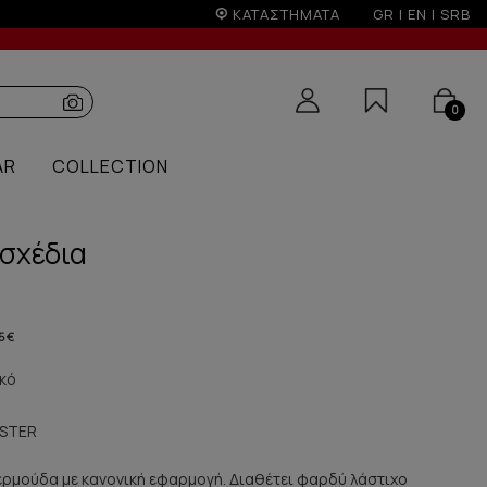
στωτική άνω των 100€
ΚΑΤΑΣΤΗΜΑΤΑ
GR
|
EN
|
SRB
0
AR
COLLECTION
 σχέδια
5 €
κό
ESTER
βερμούδα με κανονική εφαρμογή. Διαθέτει φαρδύ λάστιχο