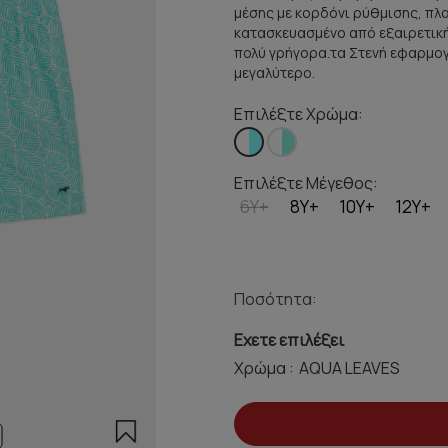
μέσης με κορδόνι ρύθμισης, πλα
κατασκευασμένο από εξαιρετική
πολύ γρήγορα.τα Στενή εφαρμογ
μεγαλύτερο.
Επιλέξτε Χρώμα:
Επιλέξτε Μέγεθος:
6Y+
8Y+
10Y+
12Y+
Ποσότητα:
Εχετε επιλέξει
Χρώμα :