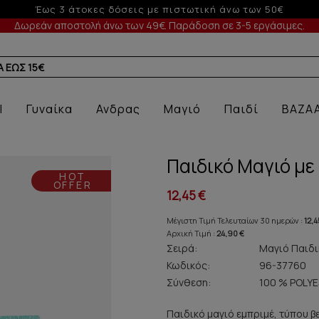
Έως 6 άτοκες δόσεις με πι
Δωρεάν αποστολή άνω των 49€. Παράδοση σε 3-5 εργάσιμες.
Α
l
Γυναίκα
Ανδρας
Μαγιό
Παιδί
BAZA
Παιδικό Μαγιό με
HOT
OFFER
12,45 €
Μέγιστη Τιμή Τελευταίων 30 ημερών :
12,4
Αρχική Τιμή :
24,90 €
Σειρά:
Μαγιό Παιδι
Κωδικός:
96-37760
Σύνθεση:
100 % POLY
Παιδικό μαγιό εμπριμέ, τύπου 