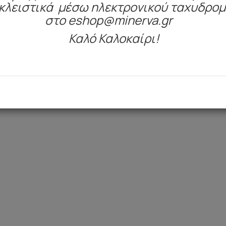
κλειστικά μέσω ηλεκτρονικού ταχυδρο
Είδατε πρόσφατα
στο eshop@minerva.gr
Καλό Καλοκαίρι!