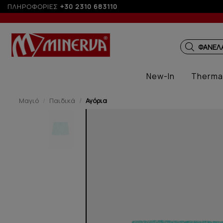
ΠΛΗΡΟΦΟΡΙΕΣ
Έως 3 άτοκες δόσεις με πιστωτική άνω των 50€
+30 2310 683110
ΠΑΙΔΙΚ
New-In
Therma
Μαγιό
Παιδικά
Αγόρια