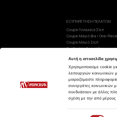
ΕΞΥΠΗΡΕΤΗΣΗ ΠΕΛΑΤΩΝ
Coupe Γυναικεία Σλιπ
Coupe Μαγιό Bra / One-Piec
Coupe Μαγιό Σλιπ
Συμβουλές Φροντίδας
Μεγεθολόγιο
Αυτή η ιστοσελίδα χρησι
Χρησιμοποιούμε cookie γι
λειτουργιών κοινωνικών μ
μοιραζόμαστε πληροφορίε
συνεργάτες κοινωνικών μέ
συνδυάσουν με άλλες πληρ
σχέση με την από μέρους
Επιλογή