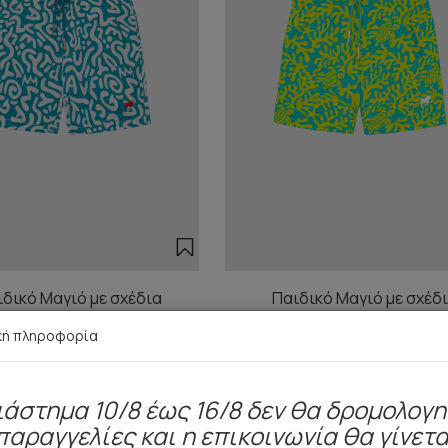
δικό Μαγιό με σχέδια
Παιδικό Μαγιό με σχέδ
κή πληροφορία
17,40 €
12,45 €
17,40 €
12,45 €
ιάστημα 10/8 έως 16/8 δεν θα δρομολογ
παραγγελίες και η επικοινωνία θα γίνετα