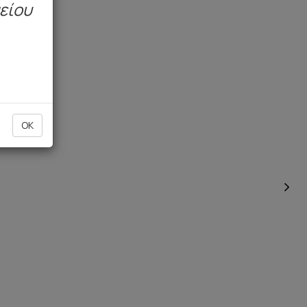
μείου
OK