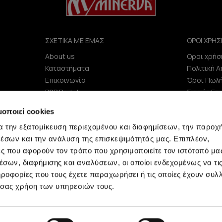
ΣΧΕΤΙΚΑ ΜΕ ΕΜΑΣ
ΟΡΟΙ ΧΡΗΣ
About us
Οροι χρήσ
e
Καταστήματα
Πολιτική 
Επικοινωνία
Όροι Πωλ
B2B Portal
Συχνές Ερ
Επενδυτές (IR)
μοποιεί cookies
ΑΝΑΚΟΙΝΩΣΕΙΣ ΧΑΑ
α την εξατομίκευση περιεχομένου και διαφημίσεων, την παροχ
Εταιρεία
έσων και την ανάλυση της επισκεψιμότητάς μας. Επιπλέον,
ς που αφορούν τον τρόπο που χρησιμοποιείτε τον ιστότοπό μα
σων, διαφήμισης και αναλύσεων, οι οποίοι ενδεχομένως να τι
οφορίες που τους έχετε παραχωρήσει ή τις οποίες έχουν συλλ
 σας χρήση των υπηρεσιών τους.