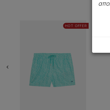
απο
HOT OFFER