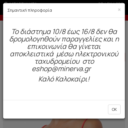
ΚΑΤΑΣΤΗΜΑΤΑ
GR
|
EN
|
SRB
×
Σημαντική πληροφορία
ις με πιστωτική άνω των 50€
-10% σε παραγ
Δωρεάν αποστολή άνω των 49€. Παράδοση σε 3-5 εργάσιμες.
To διάστημα 10/8 έως 16/8 δεν θα
0
δρομολογηθούν παραγγελίες και η
BAZAAR
Γυναίκα
Μαγιό
επικοινωνία θα γίνεται
αποκλειστικά μέσω ηλεκτρονικού
HOT
OFFER
ταχυδρομείου στο
eshop@minerva.gr
Καλό Καλοκαίρι!
OK