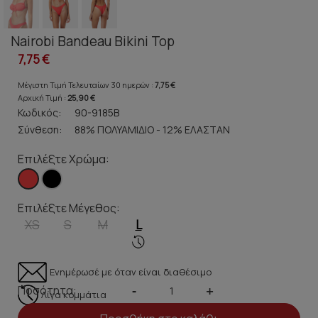
Nairobi Bandeau Bikini Top
7,75 €
Μέγιστη Τιμή Τελευταίων 30 ημερών :
7,75 €
Αρχική Τιμή :
25,90 €
Κωδικός:
90-9185B
Σύνθεση:
88% ΠΟΛΥΑΜΙΔΙΟ - 12% ΕΛΑΣΤΑΝ
Επιλέξτε Χρώμα:
Επιλέξτε Μέγεθος:
XS
S
M
L
Ενημέρωσέ με όταν είναι διαθέσιμο
Ποσότητα:
-
+
Λίγα κομμάτια