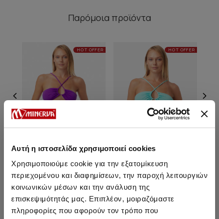
Παρόμοια προϊόντα
HOT OFFER
HOT OFFER
Αυτή η ιστοσελίδα χρησιμοποιεί cookies
Χρησιμοποιούμε cookie για την εξατομίκευση
περιεχομένου και διαφημίσεων, την παροχή λειτουργιών
Nairobi String V - Bikini Σλιπ
Nairobi String V - Bikini Σλιπ
Nairo
κοινωνικών μέσων και την ανάλυση της
επισκεψιμότητάς μας. Επιπλέον, μοιραζόμαστε
5,05 €
5,05 €
πληροφορίες που αφορούν τον τρόπο που