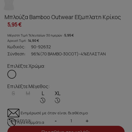
Μπλούζα Bamboo Outwear Εξωπλατη Κρίκος
5,95 €
Μέγιστη Τιμή Τελευταίων 30 ημερών :
5,95 €
Αρχική Τιμή :
14,90 €
Κωδικός:
90-92632
Σύνθεση:
96%(70 ΒΑΜΒΟ-30COT)-4%ΕΛΑΣΤΑΝ
Επιλέξτε Χρώμα:
Επιλέξτε Μέγεθος:
S
M
L
XL
Ενημέρωσέ με όταν είναι διαθέσιμο
Ποσότητα:
-
+
Λίγα κομμάτια