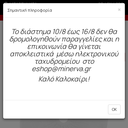
ΚΑΤΑΣΤΗΜΑΤΑ
GR
|
EN
|
SRB
×
Σημαντική πληροφορία
-10% σε παραγγελίες άνω των 200€
Δωρεάν αποστολή άνω των 49€. Παράδοση σε 3-5 εργάσιμες.
To διάστημα 10/8 έως 16/8 δεν θα
0
δρομολογηθούν παραγγελίες και η
BAZAAR
Γυναίκα
Ρούχα
επικοινωνία θα γίνεται
αποκλειστικά μέσω ηλεκτρονικού
HOT
OFFER
ταχυδρομείου στο
eshop@minerva.gr
Καλό Καλοκαίρι!
OK