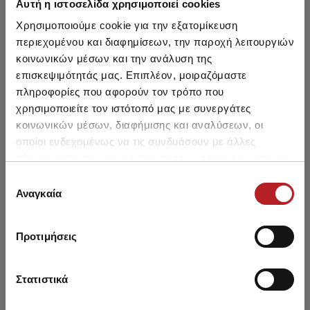
Αυτή η ιστοσελίδα χρησιμοποιεί cookies
HOT OFFER
HOT OFFER
Χρησιμοποιούμε cookie για την εξατομίκευση
περιεχομένου και διαφημίσεων, την παροχή λειτουργιών
κοινωνικών μέσων και την ανάλυση της
επισκεψιμότητάς μας. Επιπλέον, μοιραζόμαστε
πληροφορίες που αφορούν τον τρόπο που
χρησιμοποιείτε τον ιστότοπό μας με συνεργάτες
κοινωνικών μέσων, διαφήμισης και αναλύσεων, οι
οποίοι ενδεχομένως να τις συνδυάσουν με άλλες
πληροφορίες που τους έχετε παραχωρήσει ή τις οποίες
έχουν συλλέξει σε σχέση με την από μέρους σας χρήση
Επιλογή
των υπηρεσιών τους.
Αναγκαία
συγκατάθεσης
Μπλούζα Bamboo Outwear
Snakeskin Γυναικείο Κολάν
Fim
Εξωπλατη Κρίκος
από τεχνητό δέρμα
Φ
5,95 €
15,50 €
Προτιμήσεις
Στατιστικά