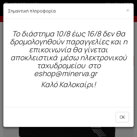
ΚΑΤΑΣΤΗΜΑΤΑ
GR
|
EN
|
SRB
×
Σημαντική πληροφορία
-10% σε παραγγελίες άνω των 200€
Δωρεάν αποστολή άνω των 49€. Παράδοση σε 3-5 εργάσιμες.
To διάστημα 10/8 έως 16/8 δεν θα
0
δρομολογηθούν παραγγελίες και η
Μαγιό
Ανδρικά
Μονόχρωμα
επικοινωνία θα γίνεται
αποκλειστικά μέσω ηλεκτρονικού
HOT
OFFER
ταχυδρομείου στο
eshop@minerva.gr
Καλό Καλοκαίρι!
OK