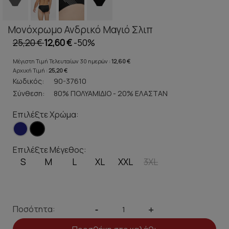
Μονόχρωμο Ανδρικό Μαγιό Σλιπ
25,20 €
12,60 €
-50%
Μέγιστη Τιμή Τελευταίων 30 ημερών :
12,60 €
Αρχική Τιμή :
25,20 €
Κωδικός:
90-37610
Σύνθεση:
80% ΠΟΛΥΑΜΙΔΙΟ - 20% ΕΛΑΣΤΑΝ
Επιλέξτε Χρώμα:
Επιλέξτε Μέγεθος:
S
M
L
XL
XXL
3XL
Ποσότητα:
-
+