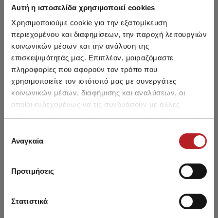
Αυτή η ιστοσελίδα χρησιμοποιεί cookies
NE
HOT OFFER
HOT OFFER
Χρησιμοποιούμε cookie για την εξατομίκευση
περιεχομένου και διαφημίσεων, την παροχή λειτουργιών
κοινωνικών μέσων και την ανάλυση της
επισκεψιμότητάς μας. Επιπλέον, μοιραζόμαστε
πληροφορίες που αφορούν τον τρόπο που
χρησιμοποιείτε τον ιστότοπό μας με συνεργάτες
κοινωνικών μέσων, διαφήμισης και αναλύσεων, οι
οποίοι ενδεχομένως να τις συνδυάσουν με άλλες
πληροφορίες που τους έχετε παραχωρήσει ή τις οποίες
έχουν συλλέξει σε σχέση με την από μέρους σας χρήση
Επιλογή
των υπηρεσιών τους.
Αναγκαία
συγκατάθεσης
Μονόχρωμο Ανδρικό Μαγιό
Minerva Μονόχρωμο
Σλιπ
Ανδρικό Μαγιό
Προτιμήσεις
25,20 €
12,60 €
-50%
18,45 €
Στατιστικά