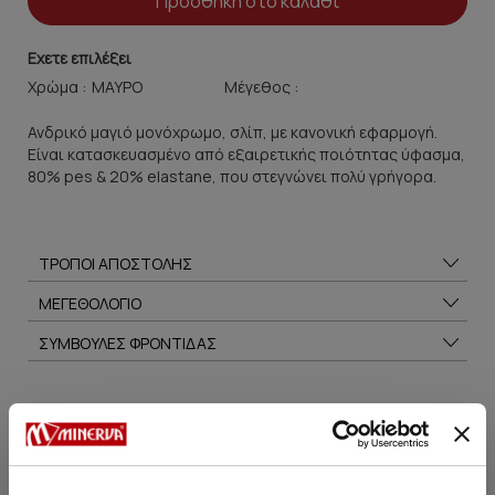
Προσθήκη στο καλάθι
Εχετε επιλέξει
Χρώμα :
Μέγεθος :
Ανδρικό μαγιό μονόχρωμο, σλίπ, με κανονική εφαρμογή.
Είναι κατασκευασμένο από εξαιρετικής ποιότητας ύφασμα,
80% pes & 20% elastane, που στεγνώνει πολύ γρήγορα.
ΤΡΟΠΟΙ ΑΠΟΣΤΟΛΗΣ
ΜΕΓΕΘΟΛΟΓΙΟ
ΣΥΜΒΟΥΛΕΣ ΦΡΟΝΤΙΔΑΣ
Μπορεί να σου αρέσει επίσης