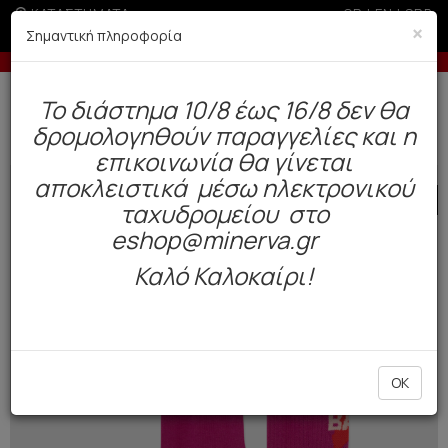
ΚΑΤΑΣΤΗΜΑΤΑ
GR
|
EN
|
SRB
×
Σημαντική πληροφορία
 παραγγελίες άνω των 200€ σε περίοδο εκπτώσεων
Δωρεάν αποστολή άνω των 49€. Παράδοση σε 3-5 εργάσιμες.
To διάστημα 10/8 έως 16/8 δεν θα
0
δρομολογηθούν παραγγελίες και η
Ανδρας
Κάλτσες
Χειμώνας
επικοινωνία θα γίνεται
αποκλειστικά μέσω ηλεκτρονικού
SALE
ταχυδρομείου στο
eshop@minerva.gr
Καλό Καλοκαίρι!
OK