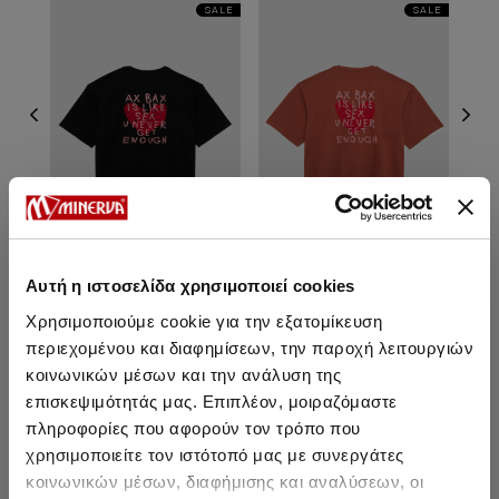
SALE
SALE
Αυτή η ιστοσελίδα χρησιμοποιεί cookies
MINERVA x FIPSTER ΑΧ ΒΑΧ
MINERVA x FIPSTER ΑΧ ΒΑΧ
MI
Χρησιμοποιούμε cookie για την εξατομίκευση
Unisex T-shirt
Unisex T-shirt
περιεχομένου και διαφημίσεων, την παροχή λειτουργιών
29,90 €
23,90 €
29,90 €
23,90 €
κοινωνικών μέσων και την ανάλυση της
επισκεψιμότητάς μας. Επιπλέον, μοιραζόμαστε
πληροφορίες που αφορούν τον τρόπο που
χρησιμοποιείτε τον ιστότοπό μας με συνεργάτες
κοινωνικών μέσων, διαφήμισης και αναλύσεων, οι