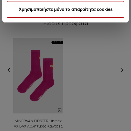
Χρησιμοποιήστε μόνο τα απαραίτητα cookies
Είδατε πρόσφατα
SALE
MINERVA x FIPSTER Unisex
ΑΧ ΒΑΧ Αθλητικές Κάλτσες