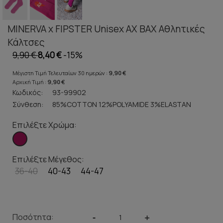
MINERVA x FIPSTER Unisex ΑΧ ΒΑΧ Αθλητικές
Κάλτσες
9,90 €
8,40 €
-15%
Μέγιστη Τιμή Τελευταίων 30 ημερών :
9,90 €
Αρχική Τιμή :
9,90 €
Κωδικός:
93-99902
Σύνθεση:
85%COTTON 12%POLYAMIDE 3%ELASTAN
Επιλέξτε Χρώμα:
Επιλέξτε Μέγεθος:
36-40
40-43
44-47
Ποσότητα:
-
+