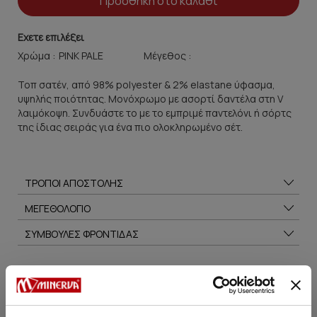
Προσθήκη στο καλάθι
Εχετε επιλέξει
Χρώμα :
Μέγεθος :
Τοπ σατέν, από 98% polyester & 2% elastane ύφασμα,
υψηλής ποιότητας. Μονόχρωμο με ασορτί δαντέλα στη V
λαιμόκοψη. Συνδυάστε το με τo εμπριμέ παντελόνι ή σόρτς
της ίδιας σειράς για ένα πιο ολοκληρωμένο σέτ.
ΤΡΟΠΟΙ ΑΠΟΣΤΟΛΗΣ
ΜΕΓΕΘΟΛΟΓΙΟ
ΣΥΜΒΟΥΛΕΣ ΦΡΟΝΤΙΔΑΣ
Μπορεί να σου αρέσει επίσης