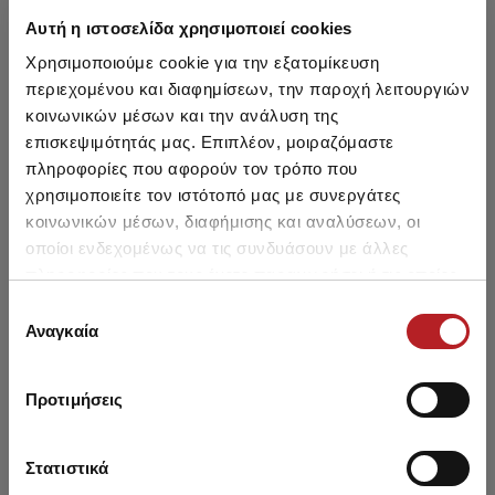
Αυτή η ιστοσελίδα χρησιμοποιεί cookies
Χρησιμοποιούμε cookie για την εξατομίκευση
HOT OFFER
περιεχομένου και διαφημίσεων, την παροχή λειτουργιών
κοινωνικών μέσων και την ανάλυση της
επισκεψιμότητάς μας. Επιπλέον, μοιραζόμαστε
πληροφορίες που αφορούν τον τρόπο που
χρησιμοποιείτε τον ιστότοπό μας με συνεργάτες
κοινωνικών μέσων, διαφήμισης και αναλύσεων, οι
οποίοι ενδεχομένως να τις συνδυάσουν με άλλες
πληροφορίες που τους έχετε παραχωρήσει ή τις οποίες
έχουν συλλέξει σε σχέση με την από μέρους σας χρήση
Επιλογή
των υπηρεσιών τους.
Αναγκαία
συγκατάθεσης
Μαύρο Σατέν Γυναικείο
Top
Προτιμήσεις
13,10 €
Στατιστικά