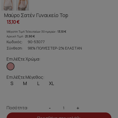
Μαύρο Σατέν Γυναικείο Top
13,10 €
Μέγιστη Τιμή Τελευταίων 30 ημερών :
13,10 €
Αρχική Τιμή :
21,90 €
Κωδικός:
90-53077
Σύνθεση:
98% ΠΟΛΥΕΣΤΕΡ-2% ΕΛΑΣΤΑΝ
Επιλέξτε Χρώμα:
Επιλέξτε Μέγεθος:
S
M
L
XL
Ποσότητα:
-
+