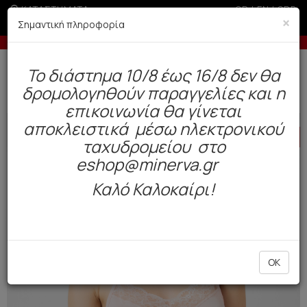
ΚΑΤΑΣΤΗΜΑΤΑ
GR
|
EN
|
SRB
×
Σημαντική πληροφορία
-10% σε παραγγελίες άνω των 200€
Δωρεάν αποστολή άνω των 49€. Παράδοση σε 3-5 εργάσιμες.
To διάστημα 10/8 έως 16/8 δεν θα
0
δρομολογηθούν παραγγελίες και η
Γυναίκα
Πυτζάμες / Νυχτικά
Exclusive Συλλογή
επικοινωνία θα γίνεται
αποκλειστικά μέσω ηλεκτρονικού
HOT
OFFER
ταχυδρομείου στο
eshop@minerva.gr
Καλό Καλοκαίρι!
OK