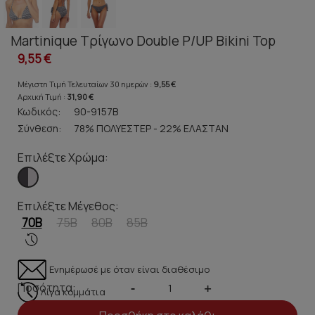
Martinique Τρίγωνο Double P/UP Bikini Top
9,55 €
Μέγιστη Τιμή Τελευταίων 30 ημερών :
9,55 €
Αρχική Τιμή :
31,90 €
Κωδικός:
90-9157B
Σύνθεση:
78% ΠΟΛΥΕΣΤΕΡ - 22% ΕΛΑΣΤΑΝ
Επιλέξτε Χρώμα:
Επιλέξτε Μέγεθος:
70B
75B
80B
85B
Ενημέρωσέ με όταν είναι διαθέσιμο
Ποσότητα:
-
+
Λίγα κομμάτια