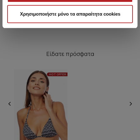
Σλιπ
P/UP Bikini Top
7,95 €
9,55 €
Χρησιμοποιήστε μόνο τα απαραίτητα cookies
Είδατε πρόσφατα
HOT OFFER