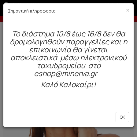
ΚΑΤΑΣΤΗΜΑΤΑ
GR
|
EN
|
SRB
×
Σημαντική πληροφορία
ική άνω των 100€
-5% σε παραγγελίες άνω των 200€ σε
Δωρεάν αποστολή άνω των 49€. Παράδοση σε 3-5 εργάσιμες.
To διάστημα 10/8 έως 16/8 δεν θα
0
δρομολογηθούν παραγγελίες και η
BAZAAR
Γυναίκα
Μαγιό
επικοινωνία θα γίνεται
αποκλειστικά μέσω ηλεκτρονικού
HOT
OFFER
ταχυδρομείου στο
eshop@minerva.gr
Καλό Καλοκαίρι!
OK