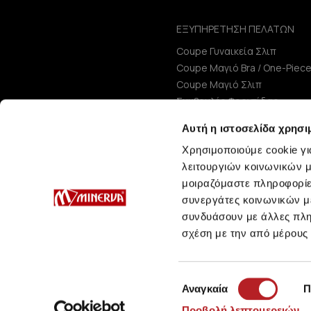
ΕΞΥΠΗΡΕΤΗΣΗ ΠΕΛΑΤΩΝ
Coupe Γυναικεία Σλιπ
Coupe Μαγιό Bra / One-Piec
Coupe Μαγιό Σλιπ
Συμβουλές Φροντίδας
Μεγεθολόγιο
Αυτή η ιστοσελίδα χρησι
Χρησιμοποιούμε cookie γι
λειτουργιών κοινωνικών μ
μοιραζόμαστε πληροφορίε
συνεργάτες κοινωνικών μέ
συνδυάσουν με άλλες πληρ
σχέση με την από μέρους
Επιλογή
Αναγκαία
Π
συγκατάθεσης
Προβολή λεπτομερειών