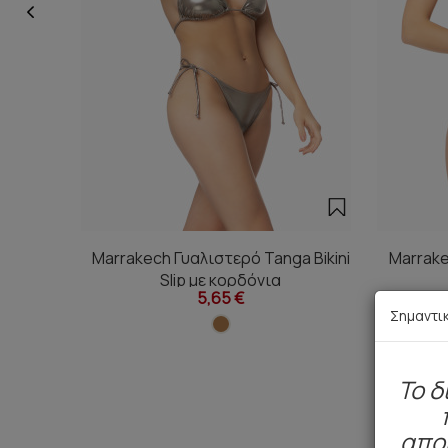
Marrakech Γυαλιστερό Tanga Bikini
Marrake
Slip με κορδόνια
5,65 €
Σημαντι
To δ
απο