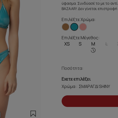
ύφασμα. Συνδύασέ το με το αντί
BAZAAR! Δεν γίνεται επιστροφή
Επιλέξτε Χρώμα:
Επιλέξτε Μέγεθος:
XS
S
M
L
Ποσότητα:
Εχετε επιλέξει
Χρώμα :