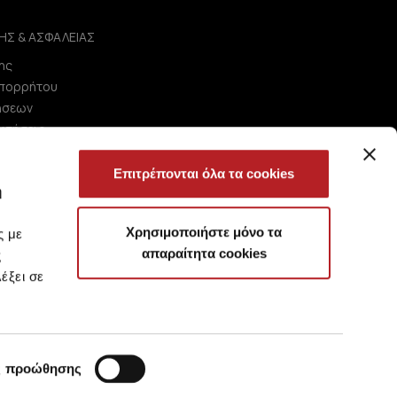
ΗΣ & ΑΣΦΑΛΕΙΑΣ
ης
Απορρήτου
ήσεων
ωτήσεις
Επιτρέπονται όλα τα cookies
ή
Χρησιμοποιήστε μόνο τα
ς με
απαραίτητα cookies
ς
έξει σε
ς προώθησης