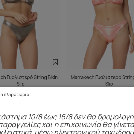
ch Γυαλιστερό String Bikini
Marrakech Γυαλιστερό String 
Slip
Slip
5,80 €
5,80 €
κή πληροφορία
ιάστημα 10/8 έως 16/8 δεν θα δρομολογ
παραγγελίες και η επικοινωνία θα γίνετα
Είδατε πρόσφατα
κλειστικά μέσω ηλεκτρονικού ταχυδρο