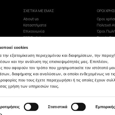
ΣΧΕΤΙΚΑ ΜΕ ΕΜΑΣ
ΟΡΟΙ ΧΡΗΣ
About us
Οροι χρήσ
e
Καταστήματα
Πολιτική 
Επικοινωνία
Όροι Πωλ
B2B Portal
Συχνές Ερ
Επενδυτές (IR)
μοποιεί cookies
ΑΝΑΚΟΙΝΩΣΕΙΣ ΧΑΑ
α την εξατομίκευση περιεχομένου και διαφημίσεων, την παροχ
Εταιρεία
έσων και την ανάλυση της επισκεψιμότητάς μας. Επιπλέον,
ς που αφορούν τον τρόπο που χρησιμοποιείτε τον ιστότοπό μα
σων, διαφήμισης και αναλύσεων, οι οποίοι ενδεχομένως να τι
οφορίες που τους έχετε παραχωρήσει ή τις οποίες έχουν συλλ
 σας χρήση των υπηρεσιών τους.
Minerva © 2009 - 2026 Minerva, All rights reserved.
ροτιμήσεις
Στατιστικά
Εμπορική
development by
netwerk.gr