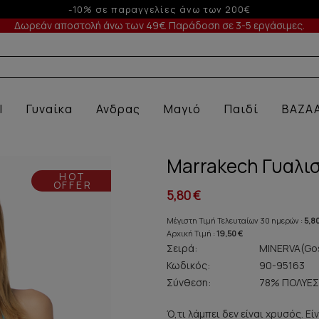
-5% σε παραγγελίες άνω των 200€ σε περίοδο εκπτώσεω
Δωρεάν αποστολή άνω των 49€. Παράδοση σε 3-5 εργάσιμες.
Α ΕΣΩ
l
Γυναίκα
Ανδρας
Μαγιό
Παιδί
BAZA
Marrakech Γυαλιστ
HOT
OFFER
5,80 €
Μέγιστη Τιμή Τελευταίων 30 ημερών :
5,8
Αρχική Τιμή :
19,50 €
Σειρά:
MINERVA(Gos
Κωδικός:
90-95163
Σύνθεση:
78% ΠΟΛΥΕΣ
Ό,τι λάμπει δεν είναι χρυσός. Ε