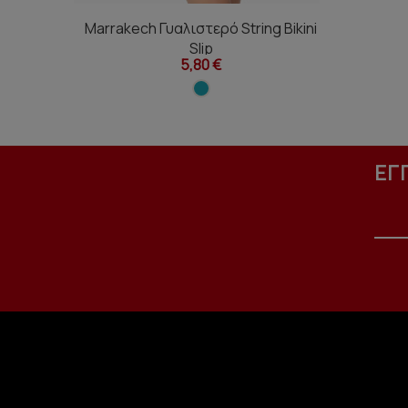
Marrakech Γυαλιστερό String Bikini
Slip
5,80 €
ΕΓ