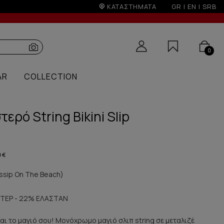
ν
ΚΑΤΑΣΤΗΜΑΤΑ
GR
|
EN
|
SRB
0
AR
COLLECTION
ερό String Bikini Slip
0 €
sip On The Beach)
ΤΕΡ - 22% ΕΛΑΣΤΑΝ
ίναι το μαγιό σου! Μονόχρωμο μαγιό σλιπ string σε μεταλιζέ