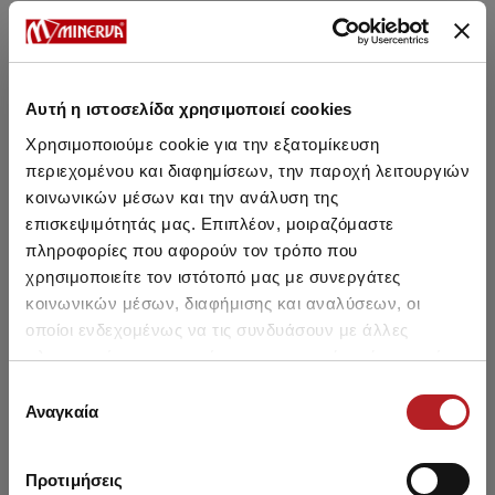
ΣΥΜΒΟΥΛΕΣ ΦΡΟΝΤΙΔΑΣ
Αυτή η ιστοσελίδα χρησιμοποιεί cookies
Χρησιμοποιούμε cookie για την εξατομίκευση
Μπορεί να σου αρέσει επίσης
περιεχομένου και διαφημίσεων, την παροχή λειτουργιών
κοινωνικών μέσων και την ανάλυση της
επισκεψιμότητάς μας. Επιπλέον, μοιραζόμαστε
HOT OFFER
πληροφορίες που αφορούν τον τρόπο που
χρησιμοποιείτε τον ιστότοπό μας με συνεργάτες
κοινωνικών μέσων, διαφήμισης και αναλύσεων, οι
οποίοι ενδεχομένως να τις συνδυάσουν με άλλες
πληροφορίες που τους έχετε παραχωρήσει ή τις οποίες
έχουν συλλέξει σε σχέση με την από μέρους σας χρήση
Επιλογή
των υπηρεσιών τους.
Αναγκαία
συγκατάθεσης
Προτιμήσεις