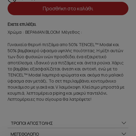
Προσθήκη στο καλάθι
Εχετε επιλέξει
Χρώμα :
Μέγεθος :
Γυναικεία θερινή πιτζάμα απο 50% TENCEL™ Modal και
50% βαμβακερό ύφασμα υψηλής ποιότητας. Η μίξη αυτών
των δύο φυσικών ινών προσδίδει ένα εξαιρετικό
αποτέλεσμα, ιδανικό για πιτζάμες και άνετα ρούχα. Χάρις
το βαμβάκι εξασφαλίζεται άνεση και αντοχή, ενώ με το
TENCEL™ Modal λαμπερά χρώματα και ακόμα πιο μαλακό
ύφασμα σαν μετάξι. Το σετ περιλαμβάνει κοντομάνικο
πουκάμισο με γιακά και V λαιμόκοψη. Κλείσιμο μπροστά με
κουμπιά, λεπτομέρεια piping και μακρύ παντελόνι.
Λεπτομέρειες που σίγουρα θα λατρέψετε!
ΤΡΟΠΟΙ ΑΠΟΣΤΟΛΗΣ
ΜΕΓΕΘΟΛΟΓΙΟ