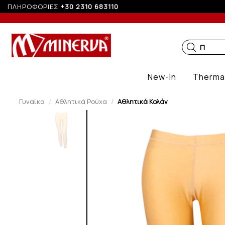
σεις με πιστωτική άνω των 50€
ΠΛΗΡΟΦΟΡΙΕΣ
+30 2310 683110
ΠΑΙΔΙΚΑ
New-In
Therma
Γυναίκα
Αθλητικά Ρούχα
Αθλητικά Κολάν