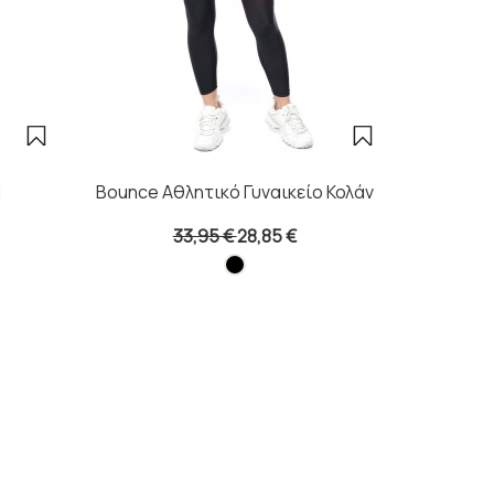
i
Bounce Αθλητικό Γυναικείο Κολάν
Bounce Α
33,95 €
28,85 €