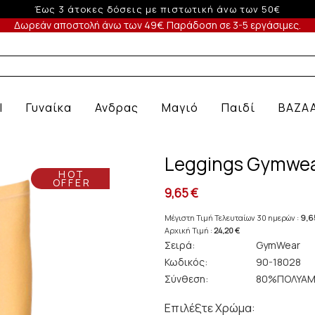
Έως 6 άτοκες δόσεις με πιστωτική άνω των 100€
Δωρεάν αποστολή άνω των 49€. Παράδοση σε 3-5 εργάσιμες.
 Ε
l
Γυναίκα
Ανδρας
Μαγιό
Παιδί
BAZA
Leggings Gymwea
HOT
OFFER
9,65 €
Μέγιστη Τιμή Τελευταίων 30 ημερών :
9,6
Αρχική Τιμή :
24,20 €
Σειρά:
GymWear
Κωδικός:
90-18028
Σύνθεση:
80%ΠΟΛΥΑΜ
Επιλέξτε Χρώμα: