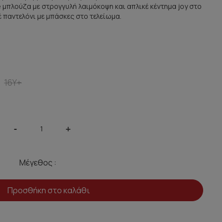
 μπλούζα με στρογγυλή λαιμόκοψη και απλικέ κέντημα joy στο
 παντελόνι με μπάσκες στο τελείωμα.
16Y+
-
+
Μέγεθος :
Προσθήκη στο καλάθι