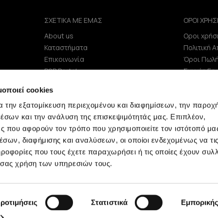
ΣΧΕΤΙΚΑ ΜΕ ΕΜΑΣ
ΟΡΟΙ ΧΡΗΣ
About us
Οροι χρήσ
e
Καταστήματα
Πολιτική 
Επικοινωνία
Όροι Πωλ
B2B Portal
Συχνές Ερ
Επενδυτές (IR)
μοποιεί cookies
ΑΝΑΚΟΙΝΩΣΕΙΣ ΧΑΑ
α την εξατομίκευση περιεχομένου και διαφημίσεων, την παροχ
Εταιρεία
έσων και την ανάλυση της επισκεψιμότητάς μας. Επιπλέον,
ς που αφορούν τον τρόπο που χρησιμοποιείτε τον ιστότοπό μα
σων, διαφήμισης και αναλύσεων, οι οποίοι ενδεχομένως να τι
οφορίες που τους έχετε παραχωρήσει ή τις οποίες έχουν συλλ
 σας χρήση των υπηρεσιών τους.
Minerva © 2009 - 2026 Minerva, All rights reserved.
ροτιμήσεις
Στατιστικά
Εμπορική
development by
netwerk.gr