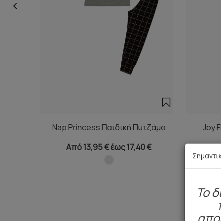
Nap Princess Παιδική Πυτζάμα
Joy 
Από 13,95 € έως 17,40 €
Σημαντι
To δ
απο