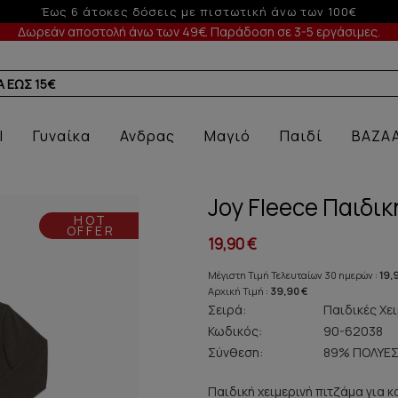
Έως 3 άτοκες δόσεις με πιστωτικ
Δωρεάν αποστολή άνω των 49€. Παράδοση σε 3-5 εργάσιμες.
Α
l
Γυναίκα
Ανδρας
Μαγιό
Παιδί
BAZA
Joy Fleece Παιδι
HOT
OFFER
19,90 €
Μέγιστη Τιμή Τελευταίων 30 ημερών :
19,
Αρχική Τιμή :
39,90 €
Σειρά:
Παιδικές Χει
Κωδικός:
90-62038
Σύνθεση:
89% ΠΟΛΥΕΣ
Παιδική χειμερινή πιτζάμα για 