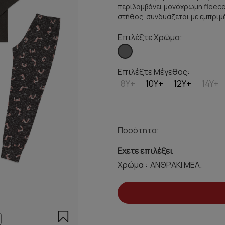
περιλαμβάνει μονόχρωμη fleece
στήθος. συνδυάζεται με εμπριμέ
Επιλέξτε Χρώμα:
Επιλέξτε Μέγεθος:
8Y+
10Y+
12Y+
14Y+
Ποσότητα:
Εχετε επιλέξει
Χρώμα :