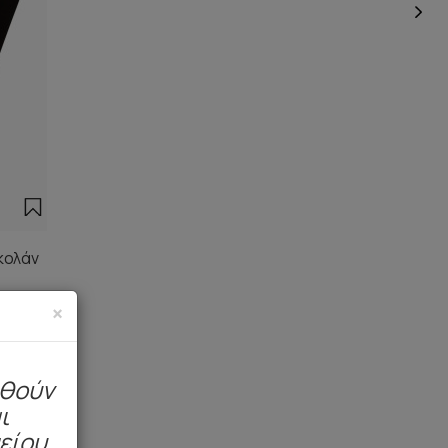
κολάν
×
ηθούν
ι
μείου