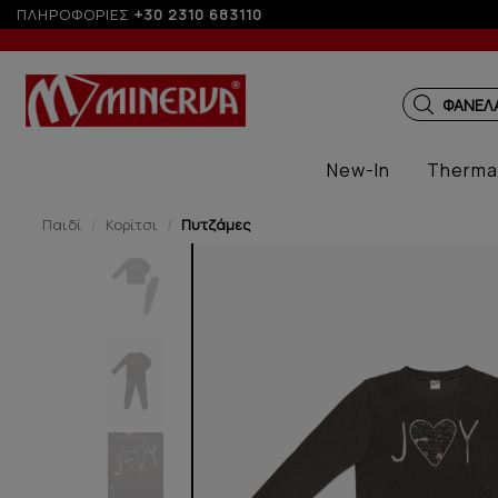
Έως 6 άτοκες δόσεις με πιστωτική άνω των 100€
ΠΛΗΡΟΦΟΡΙΕΣ
+30 2310 683110
ΠΑΙΔΙΚ
New-In
Therma
Παιδί
Κορίτσι
Πυτζάμες