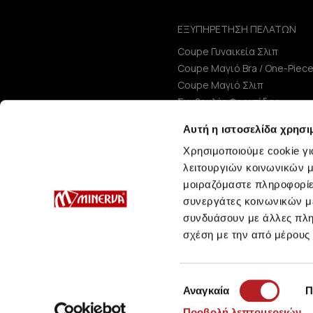
ΕΞΥΠΗΡΕΤΗΣΗ ΠΕΛΑΤΩΝ
Coupe Γυναικεία Σλιπ
Coupe Μαγιό Bra / One-Piec
Coupe Μαγιό Σλιπ
Συμβουλές Φροντίδας
Μεγεθολόγιο
Αυτή η ιστοσελίδα χρησι
Χρησιμοποιούμε cookie γι
λειτουργιών κοινωνικών μ
μοιραζόμαστε πληροφορίε
συνεργάτες κοινωνικών μέ
συνδυάσουν με άλλες πληρ
σχέση με την από μέρους
Επιλογή
Αναγκαία
Π
συγκατάθεσης
Προβολή λεπτομερειών