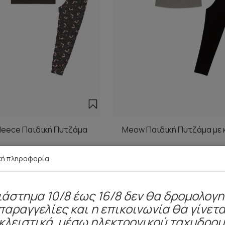
Fleece Παιδική Πυτζάμα
Meow Παιδική Πυτζάμα με 
19,90 €
16,40 €
κή πληροφορία
ιάστημα 10/8 έως 16/8 δεν θα δρομολογ
παραγγελίες και η επικοινωνία θα γίνετα
Είδατε πρόσφατα
κλειστικά μέσω ηλεκτρονικού ταχυδρο