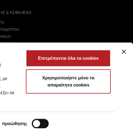
ΗΣ & ΑΣΦΑΛΕΙΑΣ
ης
Απορρήτου
ήσεων
ωτήσεις
Επιτρέπονται όλα τα cookies
ή
Χρησιμοποιήστε μόνο τα
ς με
απαραίτητα cookies
ς
έξει σε
ς προώθησης