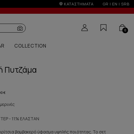
ή άνω των 50€
ΚΑΤΑΣΤΗΜΑΤΑ
GR
|
EN
|
SRB
0
AR
COLLECTION
κή Πυτζάμα
90 €
μερινές
ΤΕΡ - 11% ΕΛΑΣΤΑΝ
κορίτσια βαμβακερό ύφασμα υψηλής ποιότητας. Το σετ