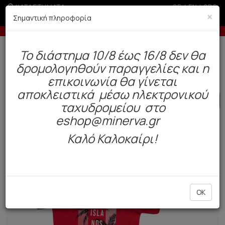
ΚΑΤΑΣΤΗΜΑΤΑ
GR
|
EN
|
SRB
×
Σημαντική πληροφορία
-10% σε παραγγελίες άνω των 200€
Έ
Δωρεάν αποστολή άνω των 49€. Παράδοση σε 3-5 εργάσιμες.
To διάστημα 10/8 έως 16/8 δεν θα
0
δρομολογηθούν παραγγελίες και η
Παιδί
Αγόρι
Πυτζάμες
επικοινωνία θα γίνεται
αποκλειστικά μέσω ηλεκτρονικού
HOT
OFFER
ταχυδρομείου στο
eshop@minerva.gr
Καλό Καλοκαίρι!
OK