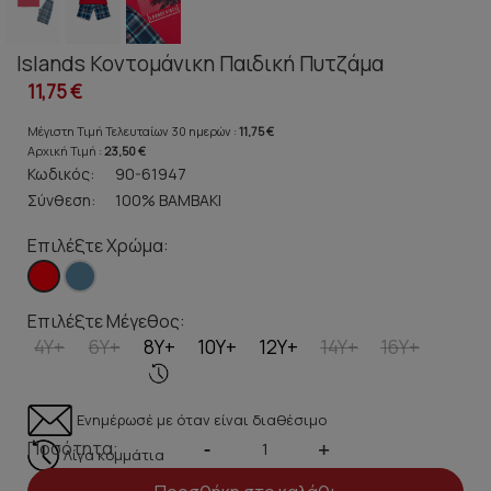
Islands Κοντομάνικη Παιδική Πυτζάμα
11,75 €
Μέγιστη Τιμή Τελευταίων 30 ημερών :
11,75 €
Αρχική Τιμή :
23,50 €
Κωδικός:
90-61947
Σύνθεση:
100% ΒΑΜΒΑΚΙ
Επιλέξτε Χρώμα:
Επιλέξτε Μέγεθος:
4Y+
6Y+
8Y+
10Y+
12Y+
14Y+
16Y+
Ενημέρωσέ με όταν είναι διαθέσιμο
Ποσότητα:
-
+
Λίγα κομμάτια