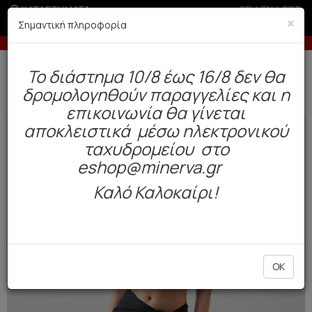
ΚΑΤΑΣΤΗΜΑΤΑ
GR
|
EN
|
SRB
×
Σημαντική πληροφορία
-5% σε παραγγελίες άνω των 200€ σε περίοδο εκπτώσεων
Δωρεάν αποστολή άνω των 49€. Παράδοση σε 3-5 εργάσιμες.
To διάστημα 10/8 έως 16/8 δεν θα
0
δρομολογηθούν παραγγελίες και η
Μαγιό
Γυναικεία
Beachwear
επικοινωνία θα γίνεται
αποκλειστικά μέσω ηλεκτρονικού
NEW
ταχυδρομείου στο
eshop@minerva.gr
Καλό Καλοκαίρι!
OK