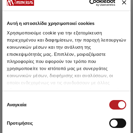
Αυτή η ιστοσελίδα χρησιμοποιεί cookies
Μπορεί να σου αρέσει επίσης
Χρησιμοποιούμε cookie για την εξατομίκευση
περιεχομένου και διαφημίσεων, την παροχή λειτουργιών
κοινωνικών μέσων και την ανάλυση της
HOT OFFER
HOT OFFER
επισκεψιμότητάς μας. Επιπλέον, μοιραζόμαστε
πληροφορίες που αφορούν τον τρόπο που
χρησιμοποιείτε τον ιστότοπό μας με συνεργάτες
κοινωνικών μέσων, διαφήμισης και αναλύσεων, οι
οποίοι ενδεχομένως να τις συνδυάσουν με άλλες
πληροφορίες που τους έχετε παραχωρήσει ή τις οποίες
έχουν συλλέξει σε σχέση με την από μέρους σας χρήση
Επιλογή
των υπηρεσιών τους.
Αναγκαία
συγκατάθεσης
Προτιμήσεις
Κοντομάνικo Γυναικείo
Γυναικείο Βαμβακερό
Ημ