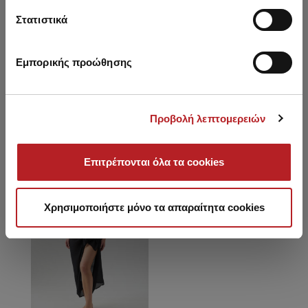
Φόρεμα με V λαιμόκοψη
Καφτάνι με πον πον
Στατιστικά
24,10 €
25,55 €
18,60 €
Εμπορικής προώθησης
Είδατε πρόσφατα
Προβολή λεπτομερειών
Επιτρέπονται όλα τα cookies
NEW
Χρησιμοποιήστε μόνο τα απαραίτητα cookies