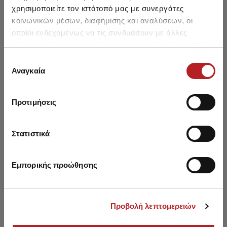
χρησιμοποιείτε τον ιστότοπό μας με συνεργάτες
κοινωνικών μέσων, διαφήμισης και αναλύσεων, οι
οποίοι ενδεχομένως να τις συνδυάσουν με άλλες
πληροφορίες που τους έχετε παραχωρήσει ή τις οποίες
έχουν συλλέξει σε σχέση με την από μέρους σας χρήση
Επιλογή
Μπορεί να σου αρέσει επίσης
των υπηρεσιών τους.
Αναγκαία
συγκατάθεσης
HOT OFFER
HOT OFFER
Προτιμήσεις
Στατιστικά
Εμπορικής προώθησης
Προβολή λεπτομερειών