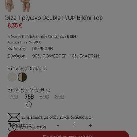
Giza Τρίγωνο Double P/UP Bikini Top
8,35 €
Μέγιστη Τιμή Τελευταίων 30 ημερών :
8,35 €
Αρχική Τιμή :
27,90 €
Κωδικός:
90-9509B
Σύνθεση:
90% ΠΟΛΥΕΣΤΕΡ - 10% ΕΛΑΣΤΑΝ
Επιλέξτε Χρώμα:
Επιλέξτε Μέγεθος:
70B
75B
80B
85B
Ενημέρωσέ με όταν είναι διαθέσιμο
Ποσότητα:
-
+
Λίγα κομμάτια