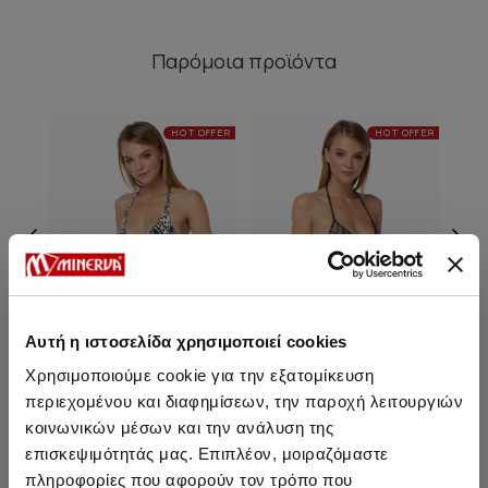
Παρόμοια προϊόντα
HOT OFFER
HOT OFFER
Αυτή η ιστοσελίδα χρησιμοποιεί cookies
Χρησιμοποιούμε cookie για την εξατομίκευση
περιεχομένου και διαφημίσεων, την παροχή λειτουργιών
Giza Tanga Hot Bikini Slip
Giza Tanga Hot Bikini Slip
Giz
κοινωνικών μέσων και την ανάλυση της
με κορδόνια
με κορδόνια
επισκεψιμότητάς μας. Επιπλέον, μοιραζόμαστε
8,05 €
5,95 €
πληροφορίες που αφορούν τον τρόπο που