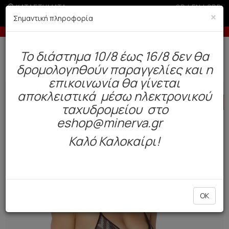
ΚΑΤΑΣΤΗΜΑΤΑ
GR
|
EN
|
SRB
×
Σημαντική πληροφορία
ελίες άνω των 200€ σε περίοδο εκπτώσεων
Έως 6 άτοκε
Δωρεάν αποστολή άνω των 49€. Παράδοση σε 3-5 εργάσιμες.
To διάστημα 10/8 έως 16/8 δεν θα
0
δρομολογηθούν παραγγελίες και η
BAZAAR
Γυναίκα
Μαγιό
επικοινωνία θα γίνεται
αποκλειστικά μέσω ηλεκτρονικού
HOT
OFFER
ταχυδρομείου στο
eshop@minerva.gr
Καλό Καλοκαίρι!
OK