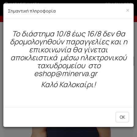
ΚΑΤΑΣΤΗΜΑΤΑ
GR
|
EN
|
SRB
×
Σημαντική πληροφορία
ελίες άνω των 200€ σε περίοδο εκπτώσεων
Έως 6 άτοκε
Δωρεάν αποστολή άνω των 49€. Παράδοση σε 3-5 εργάσιμες.
To διάστημα 10/8 έως 16/8 δεν θα
0
δρομολογηθούν παραγγελίες και η
Ανδρας
Εσώρουχα
Φανέλα
επικοινωνία θα γίνεται
αποκλειστικά μέσω ηλεκτρονικού
SALE
ταχυδρομείου στο
eshop@minerva.gr
Καλό Καλοκαίρι!
OK