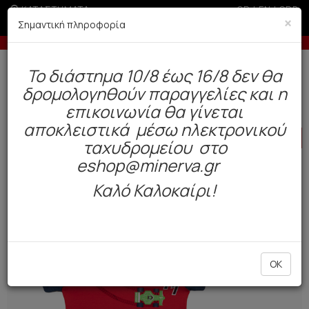
ΚΑΤΑΣΤΗΜΑΤΑ
GR
|
EN
|
SRB
×
Σημαντική πληροφορία
-5% σε παραγγελίες άνω των 200€ σε περίοδο εκπτώσεων
Δωρεάν αποστολή άνω των 49€. Παράδοση σε 3-5 εργάσιμες.
To διάστημα 10/8 έως 16/8 δεν θα
0
δρομολογηθούν παραγγελίες και η
Παιδί
Βρέφος Αγόρι
Πυτζάμες
επικοινωνία θα γίνεται
αποκλειστικά μέσω ηλεκτρονικού
HOT
OFFER
ταχυδρομείου στο
eshop@minerva.gr
Καλό Καλοκαίρι!
OK