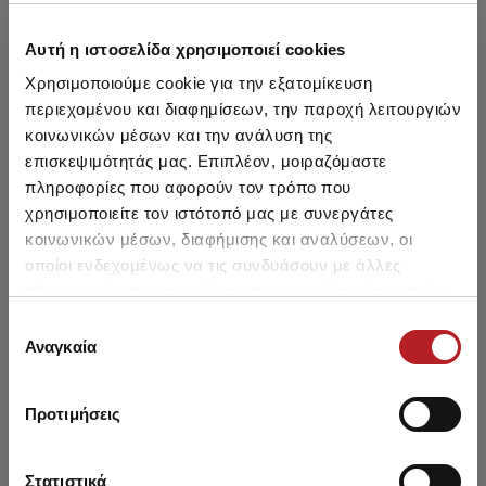
Μπορεί να σου αρέσει επίσης
Αυτή η ιστοσελίδα χρησιμοποιεί cookies
Χρησιμοποιούμε cookie για την εξατομίκευση
περιεχομένου και διαφημίσεων, την παροχή λειτουργιών
HOT OFFER
HOT OFFER
κοινωνικών μέσων και την ανάλυση της
επισκεψιμότητάς μας. Επιπλέον, μοιραζόμαστε
πληροφορίες που αφορούν τον τρόπο που
χρησιμοποιείτε τον ιστότοπό μας με συνεργάτες
κοινωνικών μέσων, διαφήμισης και αναλύσεων, οι
οποίοι ενδεχομένως να τις συνδυάσουν με άλλες
πληροφορίες που τους έχετε παραχωρήσει ή τις οποίες
έχουν συλλέξει σε σχέση με την από μέρους σας χρήση
Επιλογή
των υπηρεσιών τους.
Αναγκαία
συγκατάθεσης
Awesome Κοντομάνικη
Surf Crew Κοντομάνικη
F
Προτιμήσεις
Βρεφική Πυτζάμα
Βρεφική Πυτζάμα
8,95 €
8,45 €
Στατιστικά