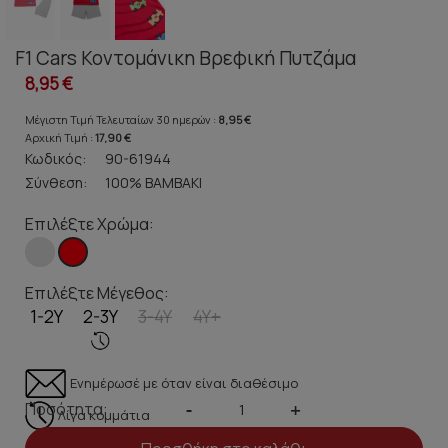
F1 Cars Κοντομάνικη Βρεφική Πυτζάμα
8,95 €
Μέγιστη Τιμή Τελευταίων 30 ημερών :
8,95 €
Αρχική Τιμή :
17,90 €
Κωδικός:
90-61944
Σύνθεση:
100% ΒΑΜΒΑΚΙ
Επιλέξτε Χρώμα:
Επιλέξτε Μέγεθος:
1-2Y
2-3Y
3-4Y
4Y+
Ενημέρωσέ με όταν είναι διαθέσιμο
Ποσότητα:
-
+
Λίγα κομμάτια