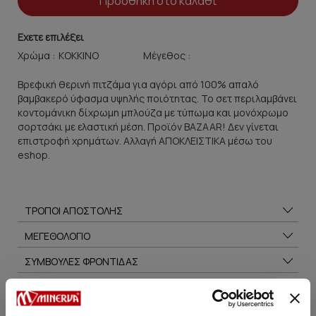
Προσθήκη στο καλάθι
Εχετε επιλέξει
Χρώμα :
Μέγεθος :
Βρεφική θερινή πιτζάμα για αγόρι από 100% απαλό
βαμβακερό ύφασμα υψηλής ποιότητας. Το σετ περιλαμβάνει
κοντομάνικη δίχρωμη μπλούζα με τύπωμα και μονόχρωμο
σορτσάκι με ελαστική μέση. Προϊόν BAZAAR! Δεν γίνεται
επιστροφή χρημάτων. Αλλαγή ΑΠΟΚΛΕΙΣΤΙΚΑ μέσω του
eshop.
ΤΡΟΠΟΙ ΑΠΟΣΤΟΛΗΣ
ΜΕΓΕΘΟΛΟΓΙΟ
ΣΥΜΒΟΥΛΕΣ ΦΡΟΝΤΙΔΑΣ