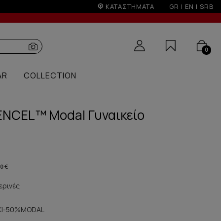
ΚΑΤΑΣΤΗΜΑΤΑ
GR
|
EN
|
SRB
0
AR
COLLECTION
ENCEL™ Modal Γυναικείο
80 €
ερινές
ΚΙ-50%MODAL