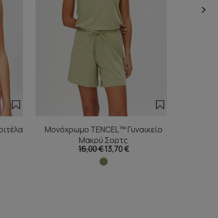
ριτέλα
Μονόχρωμο TENCEL™ Γυναικείο
Μονόχρ
Μακρύ Σορτς
16,00 €
13,70 €