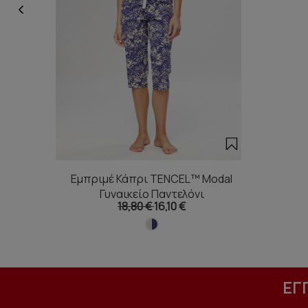
Εμπριμέ Κάπρι TENCEL™ Modal
Γυναικείο Παντελόνι
18,80 €
16,10 €
ΕΓ