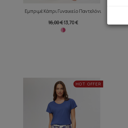
Εμπριμέ Κάπρι Γυναικείο Παντελόνι
Ριγέ P
16,00 €
13,70 €
HOT OFFER