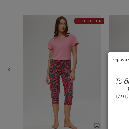
HOT OFFER
Σημαντι
To δ
απο