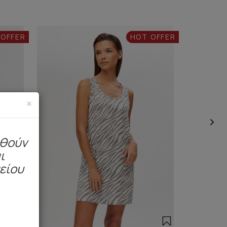
 OFFER
HOT OFFER
×
ηθούν
ι
μείου