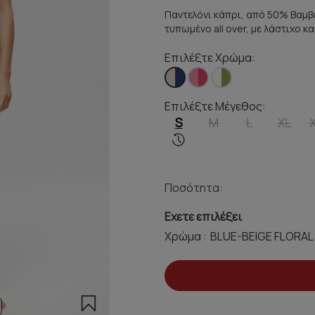
Παντελόνι κάπρι, από 50% Βαμβ
τυπωμένο all over, με λάστιχο κ
Επιλέξτε Χρώμα:
Επιλέξτε Μέγεθος:
S
M
L
XL
Ποσότητα:
Εχετε επιλέξει
Χρώμα :