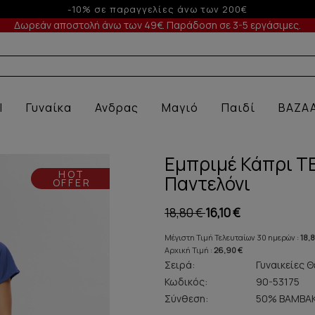
Έως 3 άτοκες δόσεις με πιστωτική άνω των 50€
Δωρεάν αποστολή άνω των 49€. Παράδοση σε 3-5 εργάσιμες.
Α ΕΣΩΡΟΥΧΑ
l
Γυναίκα
Ανδρας
Μαγιό
Παιδί
BAZA
Εμπριμέ Κάπρι T
HOT
Παντελόνι
OFFER
18,80 €
16,10 €
Μέγιστη Τιμή Τελευταίων 30 ημερών :
18,
Αρχική Τιμή :
26,90 €
Σειρά:
Γυναικείες Θ
Κωδικός:
90-53175
Σύνθεση:
50% ΒΑΜΒΑ