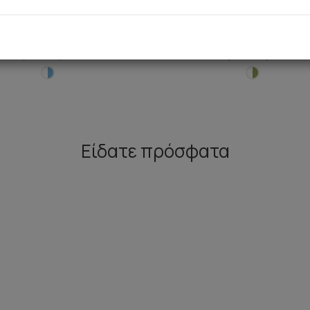
opline Γυναικείο Παντελόνι
Εμπριμέ Κάπρι TENCEL™ M
Γυναικείο Παντελόνι
20,90 €
17,90 €
18,80 €
16,10 €
Είδατε πρόσφατα