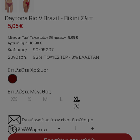
Daytona Rio V Brazil - Bikini Σλιπ
5,05 €
Μέγιστη Τιμή Τελευταίων 30 ημερών :
5,05 €
Αρχική Τιμή :
16,90 €
Κωδικός:
90-95207
Σύνθεση:
92% ΠΟΛΥΕΣΤΕΡ - 8% ΕΛΑΣΤΑΝ
Επιλέξτε Χρώμα:
Επιλέξτε Μέγεθος:
XS
S
M
L
XL
Ενημέρωσέ με όταν είναι διαθέσιμο
Ποσότητα:
-
+
Λίγα κομμάτια