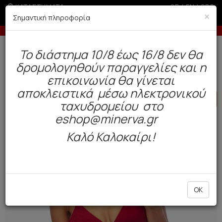
ΚΑΤΑΣΤΗΜΑΤΑ
GR
|
EN
|
SRB
×
Σημαντική πληροφορία
-10% σε παραγγελίες άνω των 200€
-5
Δωρεάν αποστολή άνω των 49€. Παράδοση σε 3-5 εργάσιμες.
To διάστημα 10/8 έως 16/8 δεν θα
0
δρομολογηθούν παραγγελίες και η
BAZAAR
Γυναίκα
Μαγιό
επικοινωνία θα γίνεται
αποκλειστικά μέσω ηλεκτρονικού
HOT
OFFER
ταχυδρομείου στο
eshop@minerva.gr
Καλό Καλοκαίρι!
OK