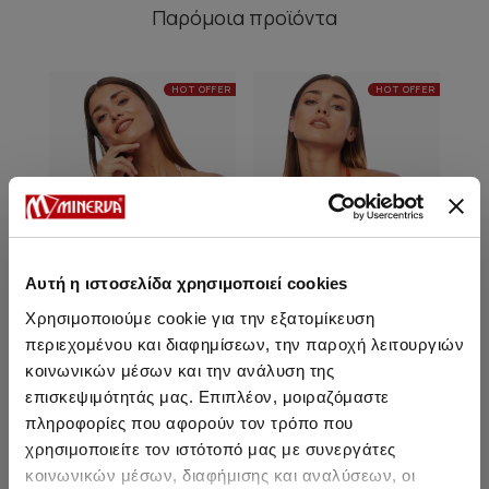
Παρόμοια προϊόντα
HOT OFFER
HOT OFFER
Αυτή η ιστοσελίδα χρησιμοποιεί cookies
Χρησιμοποιούμε cookie για την εξατομίκευση
περιεχομένου και διαφημίσεων, την παροχή λειτουργιών
κοινωνικών μέσων και την ανάλυση της
Daytona Τρίγωνο Double
Daytona Τρίγωνο Double
Dayt
επισκεψιμότητάς μας. Επιπλέον, μοιραζόμαστε
P/UP Bikini Top
P/UP Bikini Top
πληροφορίες που αφορούν τον τρόπο που
8,95 €
8,95 €
χρησιμοποιείτε τον ιστότοπό μας με συνεργάτες
κοινωνικών μέσων, διαφήμισης και αναλύσεων, οι