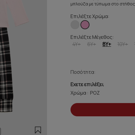
μπλούζα με τύπωμα στο στήθος 
Επιλέξτε Χρώμα:
Επιλέξτε Μέγεθος:
4Y+
6Y+
8Y+
10Y+
Ποσότητα:
Εχετε επιλέξει
Χρώμα :