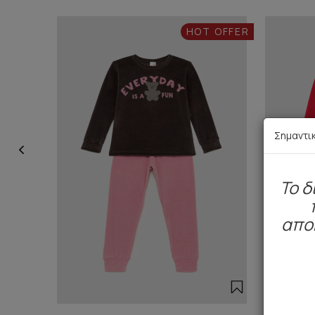
HOT OFFER
Σημαντι
To δ
απο