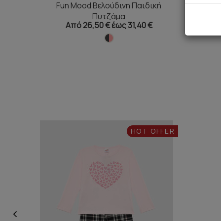
Fun Mood Βελούδινη Παιδική
X-Mas
Πυτζάμα
Από 26,50 € έως 31,40 €
Απ
HOT OFFER