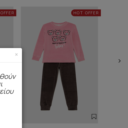
 OFFER
HOT OFFER
×
ηθούν
ι
μείου