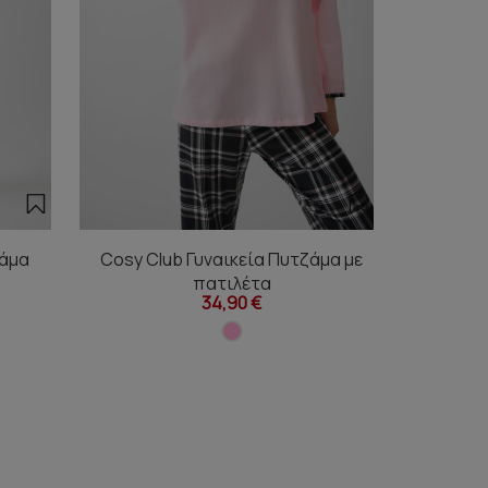
ζάμα
Cosy Club Γυναικεία Πυτζάμα με
Cosy C
πατιλέτα
34,90 €