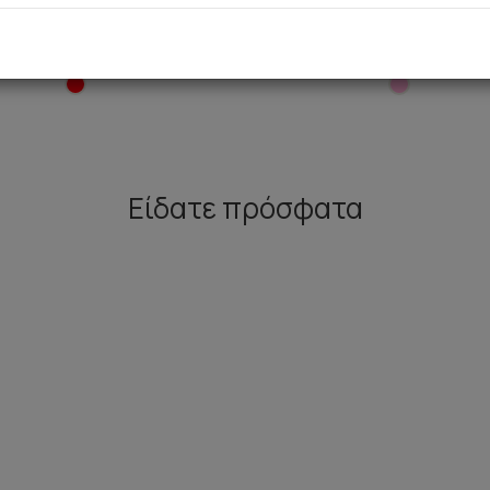
 Biscuit Unisex Παιδική
Dog Love Fleece Παιδική Π
Πυτζάμα
ό 24,40 € έως 29,30 €
Από 26,50 € έως 31,40 
Είδατε πρόσφατα