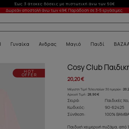
-10% σε παραγγελίες άνω των 200€
Δωρεάν αποστολή άνω των 49€. Παράδοση σε 3-5 εργάσιμες.
Α ΕΣΩΡΟΥ
l
Γυναίκα
Ανδρας
Μαγιό
Παιδί
BAZA
Cosy Club Παιδι
HOT
OFFER
20,20 €
Μέγιστη Τιμή Τελευταίων 30 ημερών :
20,
Αρχική Τιμή :
28,90 €
Σειρά:
Παιδικές Χει
Κωδικός:
90-62425
Σύνθεση:
100% ΒΑΜΒΑ
Παιδική χειμερινή πυζάμα, από 