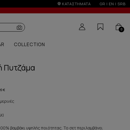
ΚΑΤΑΣΤΗΜΑΤΑ
GR
|
EN
|
SRB
0
AR
COLLECTION
κή Πυτζάμα
20 €
μερινές
ΚΙ
100% βαμβάκι υψηλής ποιότητας. Το σετ περιλαμβάνει