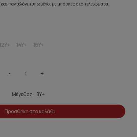
και παντελόνι τυπωμένο, με μπάσκες στα τελειώματα.
12Y+
14Y+
16Y+
-
+
Μέγεθος :
Προσθήκη στο καλάθι