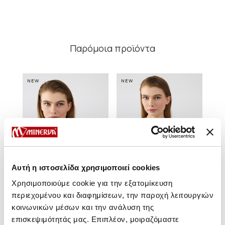
Παρόμοια προϊόντα
NEW
NEW
NE
Αυτή η ιστοσελίδα χρησιμοποιεί cookies
Χρησιμοποιούμε cookie για την εξατομίκευση
περιεχομένου και διαφημίσεων, την παροχή λειτουργιών
κοινωνικών μέσων και την ανάλυση της
Congo Bralette Bikini Top
Congo Τρίγωνο Bikini Top
Con
επισκεψιμότητάς μας. Επιπλέον, μοιραζόμαστε