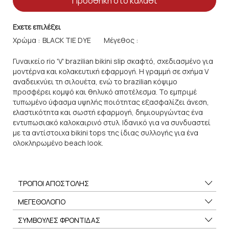
Προσθήκη στο καλάθι
Εχετε επιλέξει
Χρώμα :
Μέγεθος :
Γυναικείο rio 'V' brazilian bikini slip σκαφτό, σχεδιασμένο για
μοντέρνα και κολακευτική εφαρμογή. Η γραμμή σε σχήμα V
αναδεικνύει τη σιλουέτα, ενώ το brazilian κόψιμο
προσφέρει κομψό και θηλυκό αποτέλεσμα. Το εμπριμέ
τυπωμένο ύφασμα υψηλής ποιότητας εξασφαλίζει άνεση,
ελαστικότητα και σωστή εφαρμογή, δημιουργώντας ένα
εντυπωσιακό καλοκαιρινό στυλ. Ιδανικό για να συνδυαστεί
με τα αντίστοιχα bikini tops της ίδιας συλλογής για ένα
ολοκληρωμένο beach look.
ΤΡΟΠΟΙ ΑΠΟΣΤΟΛΗΣ
ΜΕΓΕΘΟΛΟΓΙΟ
ΣΥΜΒΟΥΛΕΣ ΦΡΟΝΤΙΔΑΣ