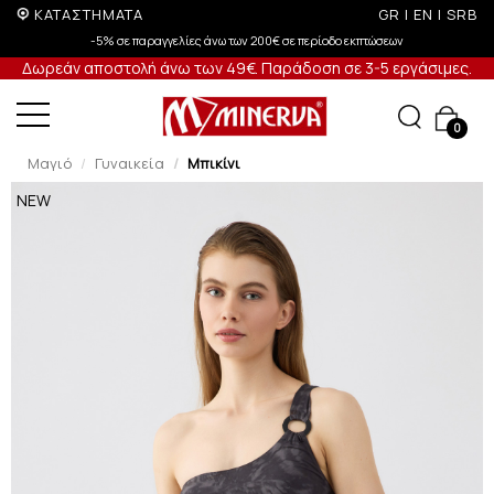
ΚΑΤΑΣΤΗΜΑΤΑ
GR
|
EN
|
SRB
-5% σε παραγγελίες άνω των 200€ σε περίοδο εκπτώσεων
Δωρεάν αποστολή άνω των 49€. Παράδοση σε 3-5 εργάσιμες.
0
Μαγιό
Γυναικεία
Μπικίνι
NEW