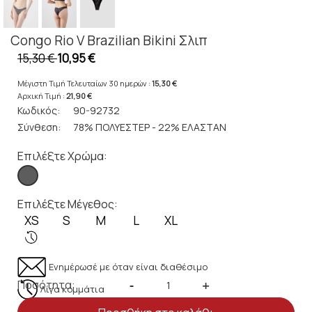
Congo Rio V Brazilian Bikini Σλιπ
15,30 €
10,95 €
Μέγιστη Τιμή Τελευταίων 30 ημερών :
15,30 €
Αρχική Τιμή :
21,90 €
Κωδικός:
90-92732
Σύνθεση:
78% ΠΟΛΥΕΣΤΕΡ - 22% ΕΛΑΣΤΑΝ
Επιλέξτε Χρώμα:
Επιλέξτε Μέγεθος:
XS
S
M
L
XL
Ενημέρωσέ με όταν είναι διαθέσιμο
Ποσότητα:
-
+
Λίγα κομμάτια