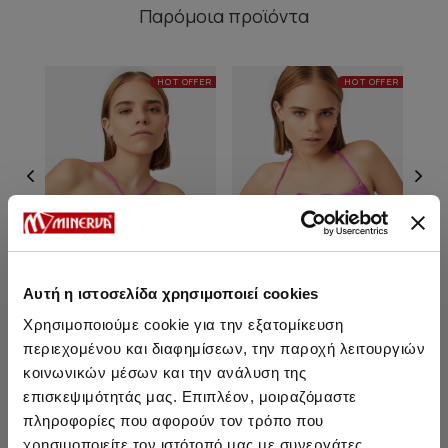
Παρόμοια προϊόντα
HOT OFFER
HOT OFFER
Αυτή η ιστοσελίδα χρησιμοποιεί cookies
Χρησιμοποιούμε cookie για την εξατομίκευση
περιεχομένου και διαφημίσεων, την παροχή λειτουργιών
Chile Criss Cross Bikini Top
Chile Bralette Bikini Top με
Ch
δέσιμο μπροστά
κοινωνικών μέσων και την ανάλυση της
επισκεψιμότητάς μας. Επιπλέον, μοιραζόμαστε
11,95 €
12,95 €
πληροφορίες που αφορούν τον τρόπο που
χρησιμοποιείτε τον ιστότοπό μας με συνεργάτες