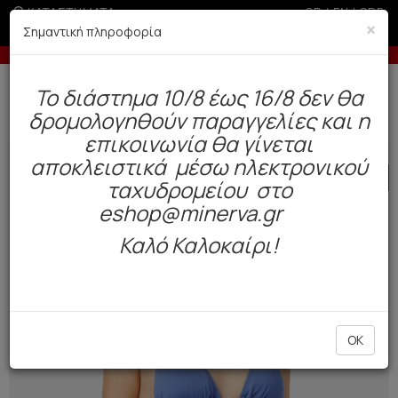
ΚΑΤΑΣΤΗΜΑΤΑ
GR
|
EN
|
SRB
×
Σημαντική πληροφορία
 άτοκες δόσεις με πιστωτική άνω των 50€
-5% σε παραγ
Δωρεάν αποστολή άνω των 49€. Παράδοση σε 3-5 εργάσιμες.
To διάστημα 10/8 έως 16/8 δεν θα
0
δρομολογηθούν παραγγελίες και η
Μαγιό
Γυναικεία
Μπικίνι
επικοινωνία θα γίνεται
αποκλειστικά μέσω ηλεκτρονικού
HOT
OFFER
ταχυδρομείου στο
eshop@minerva.gr
Καλό Καλοκαίρι!
OK