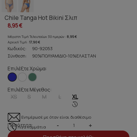
Chile Tanga Hot Bikini Σλιπ
8,95 €
Μέγιστη Τιμή Τελευταίων 30 ημερών :
8,95 €
Αρχική Τιμή :
17,90 €
Κωδικός:
90-92053
Σύνθεση:
90%ΠΟΛΥΑΜΙΔΙΟ-10%ΕΛΑΣΤΑΝ
Επιλέξτε Χρώμα:
Επιλέξτε Μέγεθος:
XS
S
M
L
XL
Ενημέρωσέ με όταν είναι διαθέσιμο
Ποσότητα:
-
+
Λίγα κομμάτια