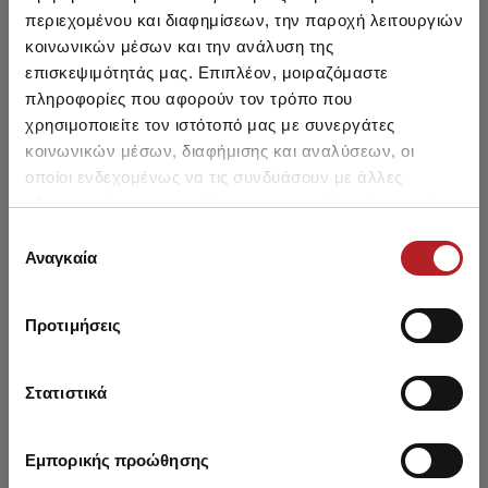
περιεχομένου και διαφημίσεων, την παροχή λειτουργιών
κοινωνικών μέσων και την ανάλυση της
επισκεψιμότητάς μας. Επιπλέον, μοιραζόμαστε
πληροφορίες που αφορούν τον τρόπο που
χρησιμοποιείτε τον ιστότοπό μας με συνεργάτες
Sporties Βαμβακερή
Sporties Βαμβακερή
κοινωνικών μέσων, διαφήμισης και αναλύσεων, οι
Κοντομάνικη Ανδρική
Κοντομάνικη Ανδρική
Κ
οποίοι ενδεχομένως να τις συνδυάσουν με άλλες
Φανέλα με V λαιμόκοψη
Φανέλα με Κλειστή
πληροφορίες που τους έχετε παραχωρήσει ή τις οποίες
38,80 €
32,95 €
-15%
36,05 €
30,60 €
-15%
2τμχ
Λαιμόκοψη 2τμχ
έχουν συλλέξει σε σχέση με την από μέρους σας χρήση
Επιλογή
των υπηρεσιών τους.
Αναγκαία
συγκατάθεσης
Προτιμήσεις
Μπορεί να σου αρέσει επίσης
Στατιστικά
SALE
Εμπορικής προώθησης