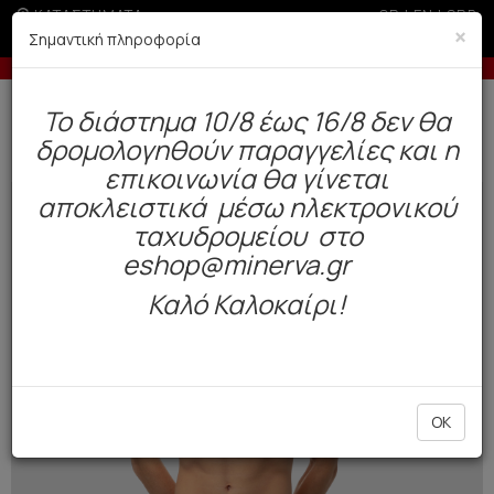
ΚΑΤΑΣΤΗΜΑΤΑ
GR
|
EN
|
SRB
×
Σημαντική πληροφορία
 άτοκες δόσεις με πιστωτική άνω των 50€
-5% σε παραγ
Δωρεάν αποστολή άνω των 49€. Παράδοση σε 3-5 εργάσιμες.
To διάστημα 10/8 έως 16/8 δεν θα
0
δρομολογηθούν παραγγελίες και η
Ανδρας
Εσώρουχα
Boxers
επικοινωνία θα γίνεται
αποκλειστικά μέσω ηλεκτρονικού
NEW
COLOR
ταχυδρομείου στο
eshop@minerva.gr
Καλό Καλοκαίρι!
OK