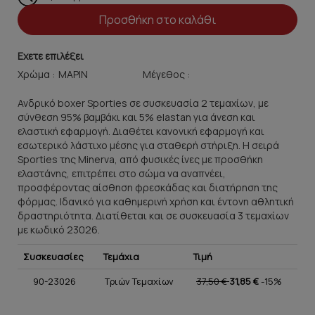
Προσθήκη στο καλάθι
Εχετε επιλέξει
Χρώμα :
Μέγεθος :
Ανδρικό boxer Sporties σε συσκευασία 2 τεμαχίων, με
σύνθεση 95% βαμβάκι και 5% elastan για άνεση και
ελαστική εφαρμογή. Διαθέτει κανονική εφαρμογή και
εσωτερικό λάστιχο μέσης για σταθερή στήριξη. Η σειρά
Sporties της Minerva, από φυσικές ίνες με προσθήκη
ελαστάνης, επιτρέπει στο σώμα να αναπνέει,
προσφέροντας αίσθηση φρεσκάδας και διατήρηση της
φόρμας. Ιδανικό για καθημερινή χρήση και έντονη αθλητική
δραστηριότητα. Διατίθεται και σε συσκευασία 3 τεμαχίων
με κωδικό 23026.
Συσκευασίες
Τεμάχια
Τιμή
90-23026
Τριών Τεμαχίων
37,50 €
31,85 €
-15%