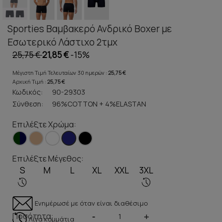
Sporties Βαμβακερό Ανδρικό Boxer με
Εσωτερικό Λάστιχο 2τμχ
25,75 €
21,85 €
-15%
Μέγιστη Τιμή Τελευταίων 30 ημερών :
25,75 €
Αρχική Τιμή :
25,75 €
Κωδικός:
90-29303
Σύνθεση:
96%COTTON + 4%ΕLASTAN
Επιλέξτε Χρώμα:
Επιλέξτε Μέγεθος:
S
M
L
XL
XXL
3XL
Ενημέρωσέ με όταν είναι διαθέσιμο
Ποσότητα:
-
+
Λίγα κομμάτια