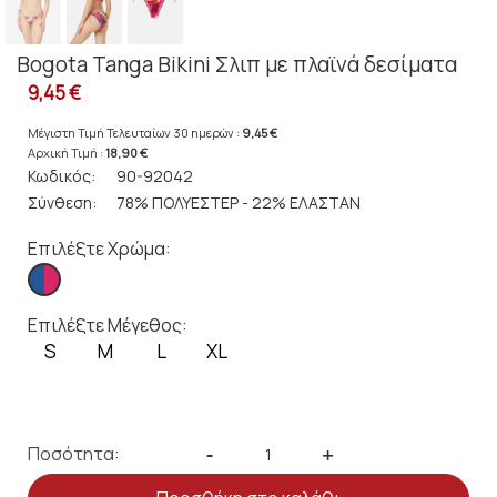
Bogota Tanga Bikini Σλιπ με πλαϊνά δεσίματα
9,45 €
Μέγιστη Τιμή Τελευταίων 30 ημερών :
9,45 €
Αρχική Τιμή :
18,90 €
Κωδικός:
90-92042
Σύνθεση:
78% ΠΟΛΥΕΣΤΕΡ - 22% ΕΛΑΣΤΑΝ
Επιλέξτε Χρώμα:
Επιλέξτε Μέγεθος:
S
M
L
XL
Ποσότητα:
-
+