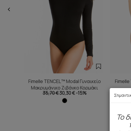
Fimelle TENCEL™ Modal Γυναικείο
Fimell
Μακρυμάνικο Ζιβάγκο Κορμάκι
35,70 €
30,30 €
-15%
Σημαντι
To δ