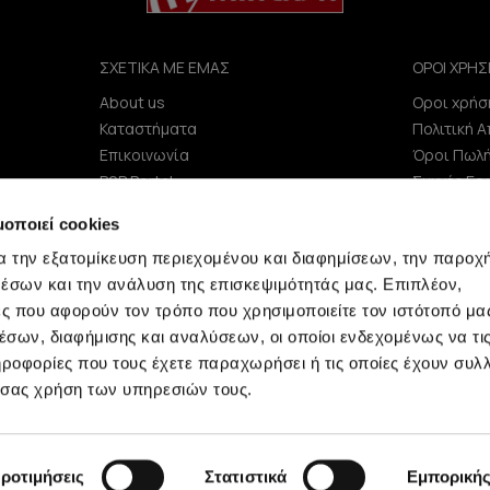
ΣΧΕΤΙΚΑ ΜΕ ΕΜΑΣ
ΟΡΟΙ ΧΡΗΣ
About us
Οροι χρήσ
e
Καταστήματα
Πολιτική 
Επικοινωνία
Όροι Πωλ
B2B Portal
Συχνές Ερ
Επενδυτές (IR)
μοποιεί cookies
ΑΝΑΚΟΙΝΩΣΕΙΣ ΧΑΑ
α την εξατομίκευση περιεχομένου και διαφημίσεων, την παροχ
Εταιρεία
έσων και την ανάλυση της επισκεψιμότητάς μας. Επιπλέον,
ς που αφορούν τον τρόπο που χρησιμοποιείτε τον ιστότοπό μα
σων, διαφήμισης και αναλύσεων, οι οποίοι ενδεχομένως να τι
οφορίες που τους έχετε παραχωρήσει ή τις οποίες έχουν συλλ
 σας χρήση των υπηρεσιών τους.
Minerva © 2009 - 2026 Minerva, All rights reserved.
ροτιμήσεις
Στατιστικά
Εμπορική