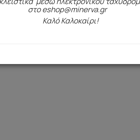
κλειστικά μέσω ηλεκτρονικού ταχυδρο
Είδατε πρόσφατα
στο eshop@minerva.gr
Καλό Καλοκαίρι!