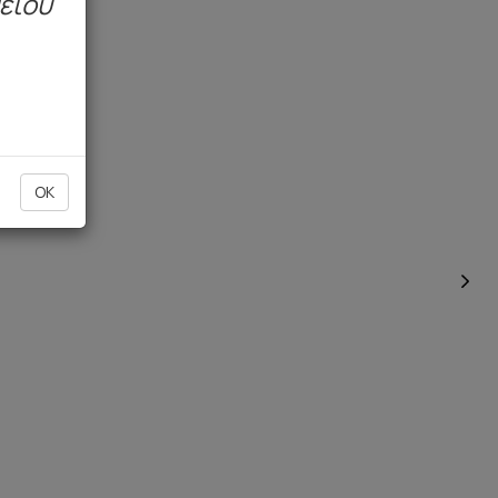
μείου
OK