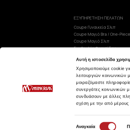
ΕΞΥΠΗΡΕΤΗΣΗ ΠΕΛΑΤΩΝ
Coupe Γυναικεία Σλιπ
Coupe Μαγιό Bra / One-Piec
Coupe Μαγιό Σλιπ
Συμβουλές Φροντίδας
Μεγεθολόγιο
Αυτή η ιστοσελίδα χρησι
Χρησιμοποιούμε cookie γι
λειτουργιών κοινωνικών μ
μοιραζόμαστε πληροφορίε
συνεργάτες κοινωνικών μέ
συνδυάσουν με άλλες πληρ
σχέση με την από μέρους
Επιλογή
Αναγκαία
Π
συγκατάθεσης