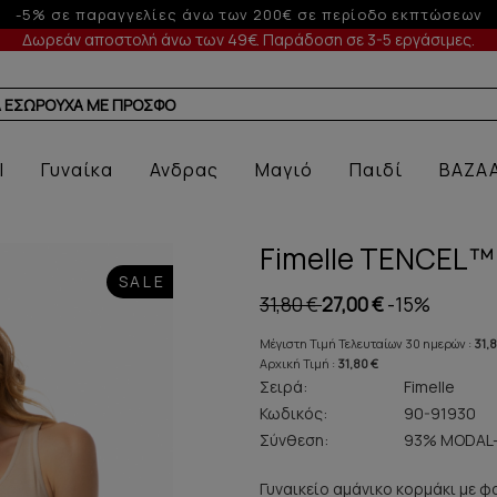
Έως 3 άτοκες δόσεις με πιστωτική άνω των 50
Δωρεάν αποστολή άνω των 49€. Παράδοση σε 3-5 εργάσιμες.
Α ΕΣΩΡΟΥΧΑ ΜΕ ΠΡΟΣΦΟΡΑ
l
Γυναίκα
Ανδρας
Μαγιό
Παιδί
BAZA
Fimelle TENCEL™ 
SALE
31,80 €
27,00 €
-15%
Μέγιστη Τιμή Τελευταίων 30 ημερών :
31,
Αρχική Τιμή :
31,80 €
Σειρά:
Fimelle
Κωδικός:
90-91930
Σύνθεση:
93% MODAL
Γυναικείο αμάνικο κορμάκι με φ