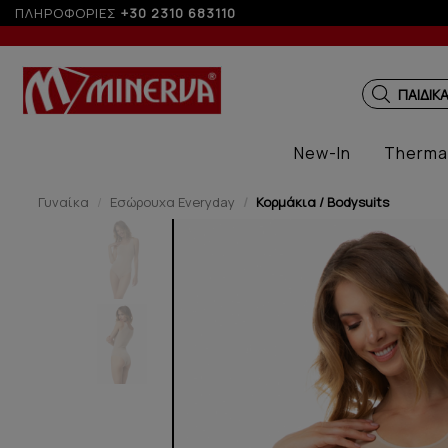
ες άνω των 200€ σε περίοδο εκπτώσεων
ΠΛΗΡΟΦΟΡΙΕΣ
+30 2310 683110
ΠΑΙΔΙΚ
New-In
Therma
Γυναίκα
Εσώρουχα Everyday
Κορμάκια / Bodysuits