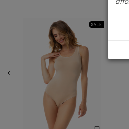
απο
SALE