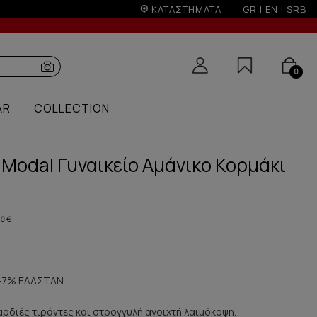
€
ΚΑΤΑΣΤΗΜΑΤΑ
GR
|
EN
|
SRB
0
AR
COLLECTION
Modal Γυναικείο Αμάνικο Κορμάκι
80 €
-7% ΕΛΑΣΤΑΝ
αρδιές τιράντες και στρογγυλή ανοιχτή λαιμόκοψη.