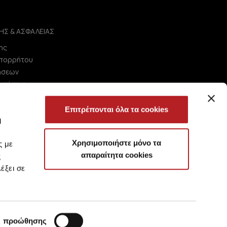
ΗΣ & ΑΣΦΑΛΕΙΑΣ
ης
Απορρήτου
ήσεων
ωτήσεις
Επιτρέπονται όλα τα cookies
ή
Χρησιμοποιήστε μόνο τα
ς με
απαραίτητα cookies
ς
έξει σε
ς προώθησης