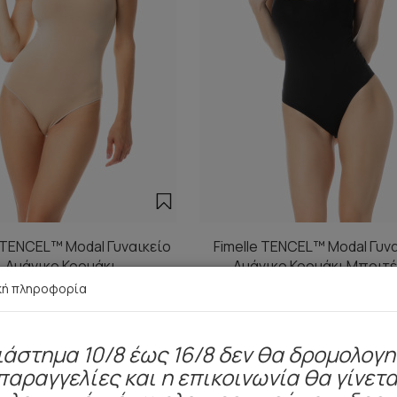
e TENCEL™ Modal Γυναικείο
Fimelle TENCEL™ Modal Γυν
Αμάνικο Κορμάκι
Αμάνικο Κορμάκι Μπριτ
31,80 €
27,00 €
-15%
27,35 €
23,20 €
-15%
κή πληροφορία
ιάστημα 10/8 έως 16/8 δεν θα δρομολογ
παραγγελίες και η επικοινωνία θα γίνετα