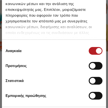
κοινωνικών μέσων και την ανάλυση της
επισκεψιμότητάς μας. Επιπλέον, μοιραζόμαστε
πληροφορίες που αφορούν τον τρόπο που
FOR GIRLS
FOR BOYS
χρησιμοποιείτε τον ιστότοπό μας με συνεργάτες
UP TO -30%
UP TO -30%
κοινωνικών μέσων, διαφήμισης και αναλύσεων, οι
SHOP SALE
SHOP SALE
οποίοι ενδεχομένως να τις συνδυάσουν με άλλες
πληροφορίες που τους έχετε παραχωρήσει ή τις οποίες
έχουν συλλέξει σε σχέση με την από μέρους σας χρήση
Επιλογή
των υπηρεσιών τους.
Αναγκαία
συγκατάθεσης
Προτιμήσεις
Στατιστικά
Εμπορικής προώθησης