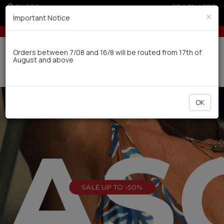
SHOPS
GR
|
EN
|
SRB
×
Important Notice
s for orders over 50€
5% off for orders over 250€ for EU & 300€ for non 
Delivery in 7-9 working days via UPS
Orders between 7/08 and 16/8 will be routed from 17th of
August and above
0
OK
EAS
SALE UP TO -50%