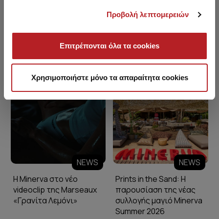
Προβολή λεπτομερειών
Επιτρέπονται όλα τα cookies
Minerva Blog
Χρησιμοποιήστε μόνο τα απαραίτητα cookies
NEWS
NEWS
Η Minerva στο νέο
Prints in the Sand: Η
videoclip της Marseaux
παρουσίαση της νέας
«Γρανίτα Λεμόνι»
συλλογής μαγιό Minerva
Summer 2026