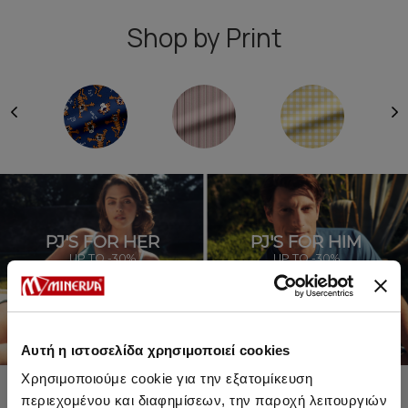
Shop by Print
PJ'S FOR HER
PJ'S FOR HIM
UP TO -30%
UP TO -30%
SHOP SALE
SHOP SALE
Αυτή η ιστοσελίδα χρησιμοποιεί cookies
Χρησιμοποιούμε cookie για την εξατομίκευση
περιεχομένου και διαφημίσεων, την παροχή λειτουργιών