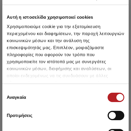
Αυτή η ιστοσελίδα χρησιμοποιεί cookies
Μπορεί να σου αρέσει επίσης
Χρησιμοποιούμε cookie για την εξατομίκευση
περιεχομένου και διαφημίσεων, την παροχή λειτουργιών
HOT OFFER
κοινωνικών μέσων και την ανάλυση της
επισκεψιμότητάς μας. Επιπλέον, μοιραζόμαστε
πληροφορίες που αφορούν τον τρόπο που
χρησιμοποιείτε τον ιστότοπό μας με συνεργάτες
κοινωνικών μέσων, διαφήμισης και αναλύσεων, οι
οποίοι ενδεχομένως να τις συνδυάσουν με άλλες
πληροφορίες που τους έχετε παραχωρήσει ή τις οποίες
έχουν συλλέξει σε σχέση με την από μέρους σας χρήση
Επιλογή
των υπηρεσιών τους.
Αναγκαία
συγκατάθεσης
Προτιμήσεις
Barbados Culotte Bikini
Σλιπ με δεσίματα στο
πλάι
7,15 €