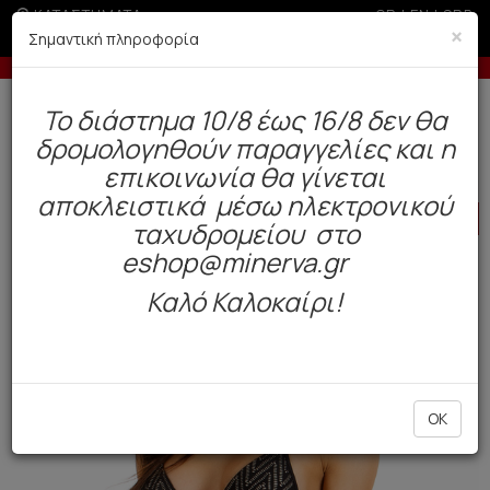
ΚΑΤΑΣΤΗΜΑΤΑ
GR
|
EN
|
SRB
×
Σημαντική πληροφορία
Έως 6 άτοκες δόσεις με πιστωτική άνω των 100€
Δωρεάν αποστολή άνω των 49€. Παράδοση σε 3-5 εργάσιμες.
To διάστημα 10/8 έως 16/8 δεν θα
0
δρομολογηθούν παραγγελίες και η
BAZAAR
Γυναίκα
Μαγιό
επικοινωνία θα γίνεται
αποκλειστικά μέσω ηλεκτρονικού
HOT
OFFER
ταχυδρομείου στο
eshop@minerva.gr
Καλό Καλοκαίρι!
OK