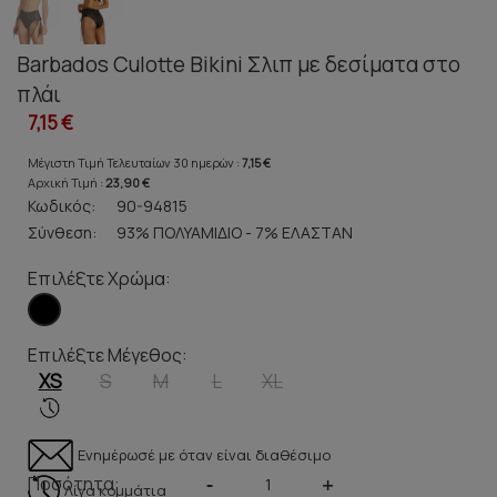
Barbados Culotte Bikini Σλιπ με δεσίματα στο
πλάι
7,15 €
Μέγιστη Τιμή Τελευταίων 30 ημερών :
7,15 €
Αρχική Τιμή :
23,90 €
Κωδικός:
90-94815
Σύνθεση:
93% ΠΟΛΥΑΜΙΔΙΟ - 7% ΕΛΑΣΤΑΝ
Επιλέξτε Χρώμα:
Επιλέξτε Μέγεθος:
XS
S
M
L
XL
Ενημέρωσέ με όταν είναι διαθέσιμο
Ποσότητα:
-
+
Λίγα κομμάτια