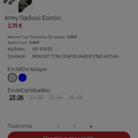
Army Παιδικό Σοσόνι
2,35 €
Μέγιστη Τιμή Τελευταίων 30 ημερών :
2,35 €
Αρχική Τιμή :
3,40 €
Κωδικός:
93-97633
Σύνθεση:
85%COTTON 12%POLYAMIDE 3%ELASTAN
Επιλέξτε Χρώμα:
Επιλέξτε Μέγεθος:
23-26
27-30
31-34
35-38
Ποσότητα:
-
+