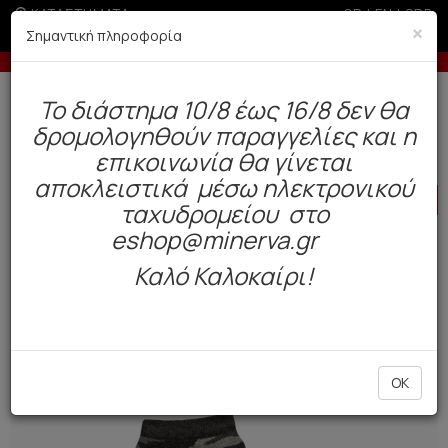
ΚΑΤΑΣΤΗΜΑΤΑ
GR
|
EN
|
SRB
×
Σημαντική πληροφορία
Έως 6 άτοκες δόσεις με πιστωτική άνω των 100€
Δωρεάν αποστολή άνω των 49€. Παράδοση σε 3-5 εργάσιμες.
To διάστημα 10/8 έως 16/8 δεν θα
0
δρομολογηθούν παραγγελίες και η
Παιδί
Αγόρι
Κάλτσες
επικοινωνία θα γίνεται
αποκλειστικά μέσω ηλεκτρονικού
HOT
OFFER
ταχυδρομείου στο
eshop@minerva.gr
Καλό Καλοκαίρι!
OK