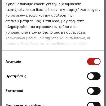
Χρησιμοποιούμε cookie για την εξατομίκευση
περιεχομένου και διαφημίσεων, την παροχή λειτουργιών
κοινωνικών μέσων και την ανάλυση της
επισκεψιμότητάς μας. Επιπλέον, μοιραζόμαστε
πληροφορίες που αφορούν τον τρόπο που
χρησιμοποιείτε τον ιστότοπό μας με συνεργάτες
κοινωνικών μέσων, διαφήμισης και αναλύσεων, οι
οποίοι ενδεχομένως να τις συνδυάσουν με άλλες
πληροφορίες που τους έχετε παραχωρήσει ή τις οποίες
έχουν συλλέξει σε σχέση με την από μέρους σας χρήση
Επιλογή
Army Παιδικό Σοσόνι
των υπηρεσιών τους.
Αναγκαία
συγκατάθεσης
2,35 €
Προτιμήσεις
Στατιστικά
Είδατε πρόσφατα
Εμπορικής προώθησης