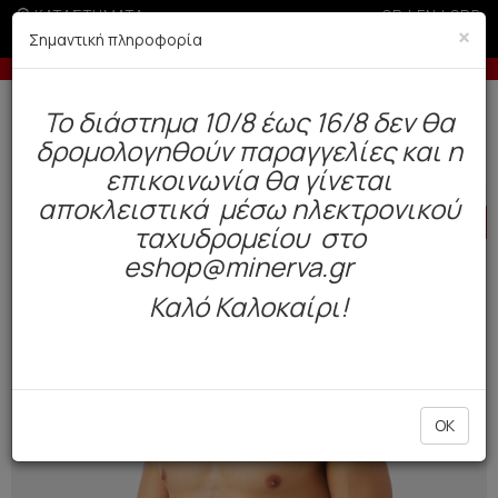
ΚΑΤΑΣΤΗΜΑΤΑ
GR
|
EN
|
SRB
×
Σημαντική πληροφορία
-10% σε παραγγελίες άνω των 200€
Δωρεάν αποστολή άνω των 49€. Παράδοση σε 3-5 εργάσιμες.
To διάστημα 10/8 έως 16/8 δεν θα
0
δρομολογηθούν παραγγελίες και η
Ανδρας
Πυτζάμες
Καλοκαιρινές
επικοινωνία θα γίνεται
αποκλειστικά μέσω ηλεκτρονικού
HOT
OFFER
ταχυδρομείου στο
eshop@minerva.gr
Καλό Καλοκαίρι!
OK