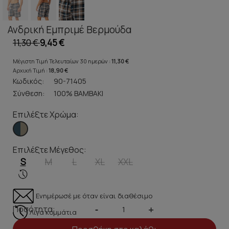
Ανδρική Εμπριμέ Βερμούδα
11,30 €
9,45 €
Μέγιστη Τιμή Τελευταίων 30 ημερών :
11,30 €
Αρχική Τιμή :
18,90 €
Κωδικός:
90-71405
Σύνθεση:
100% ΒΑΜΒΑΚΙ
Επιλέξτε Χρώμα:
Επιλέξτε Μέγεθος:
S
M
L
XL
XXL
Ενημέρωσέ με όταν είναι διαθέσιμο
Ποσότητα:
-
+
Λίγα κομμάτια