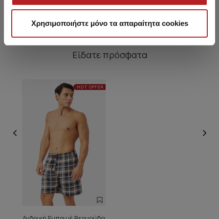
Χρησιμοποιήστε μόνο τα απαραίτητα cookies
Είδατε πρόσφατα
HOT OFFER
Ανδρική Εμπριμέ Βερμούδα