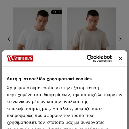
SALE
Αυτή η ιστοσελίδα χρησιμοποιεί cookies
Χρησιμοποιούμε cookie για την εξατομίκευση
Ανδρικό Βαμβακερό T-Shirt
Ανδρικό Βαμβακερό T-Shirt
Ανδρ
με κλειστή λαιμόκοψη
με κλειστή λαιμόκοψη
μ
περιεχομένου και διαφημίσεων, την παροχή λειτουργιών
κοινωνικών μέσων και την ανάλυση της
15,35 €
13,00 €
-15%
16,30 €
13,85 €
-15%
επισκεψιμότητάς μας. Επιπλέον, μοιραζόμαστε
πληροφορίες που αφορούν τον τρόπο που
χρησιμοποιείτε τον ιστότοπό μας με συνεργάτες